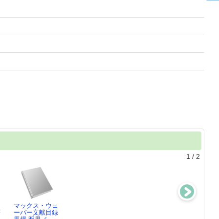
1
/
2
マックス・ウェ
支那問題文献辞
著
ーバー文献目録
典