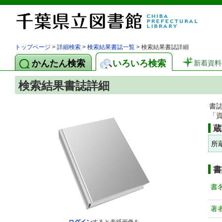
トップページ
>
詳細検索
>
検索結果書誌一覧
> 検索結果書誌詳細
かんたん検索
いろいろ検索
新着資料
検索結果書誌詳細
書
「
蔵
所
書
書
著