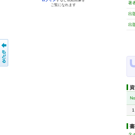
ログイン
すると表紙画像を
著
ご覧になれます
出
出
資
No
1
書
タ