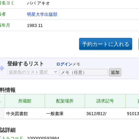
者名ヨミ
ババ アキオ
版者
明星大学出版部
版年月
1983.11
登録するリスト
ログイン
メモ
料情報
.
所蔵館
配架場所
請求記号
中央図書館
一般書庫
3612/B12/
9101
誌詳細
イトルコード
1000000593984