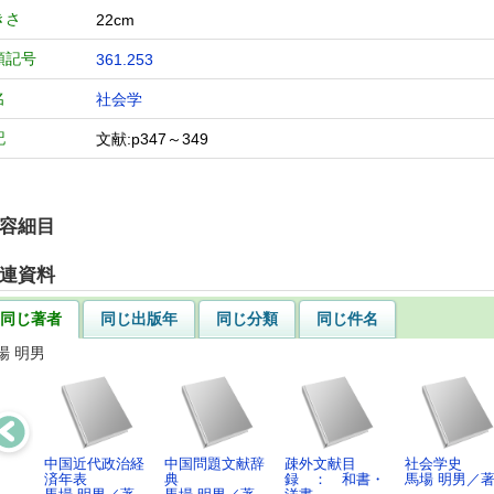
きさ
22cm
類記号
361.253
名
社会学
記
文献:p347～349
容細目
連資料
同じ著者
同じ出版年
同じ分類
同じ件名
場 明男
中国近代政治経
中国問題文献辞
疎外文献目
社会学史
済年表
典
録 ： 和書・
馬場 明男／