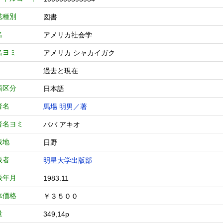
誌種別
図書
名
アメリカ社会学
名ヨミ
アメリカ シャカイガク
過去と現在
語区分
日本語
者名
馬場 明男／著
者名ヨミ
ババ アキオ
版地
日野
版者
明星大学出版部
版年月
1983.11
体価格
￥３５００
量
349,14p