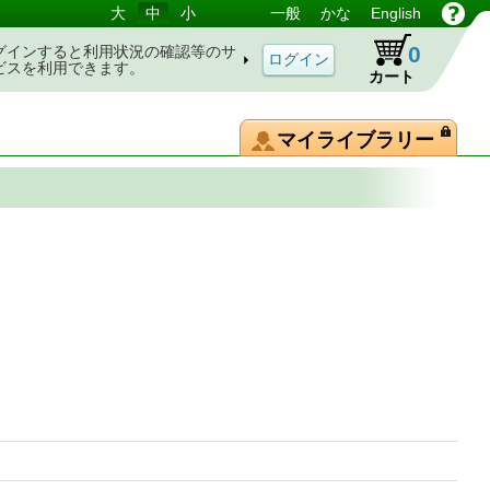
大
中
小
一般
かな
English
0
グインすると利用状況の確認等のサ
ビスを利用できます。
カート
マイライブラリー