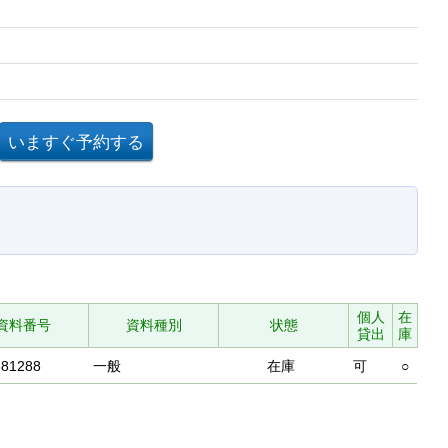
個人
在
資料番号
資料種別
状態
貸出
庫
381288
一般
在庫
可
○