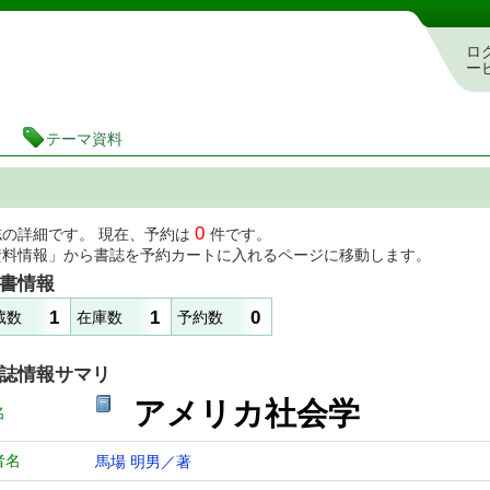
図書館 蔵書検索・予約システム
ロ
ー
テーマ資料
0
誌の詳細です。 現在、予約は
件です。
資料情報」から書誌を予約カートに入れるページに移動します。
書情報
1
1
0
蔵数
在庫数
予約数
誌情報サマリ
アメリカ社会学
名
者名
馬場 明男／著