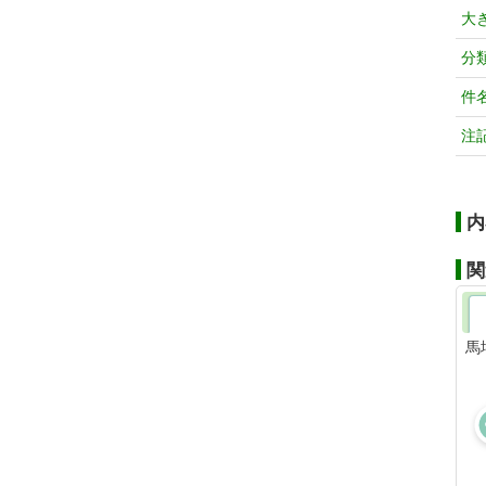
大
分
件
注
内
関
馬