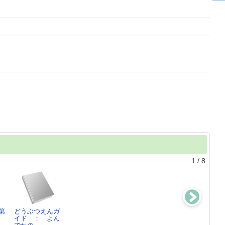
1
/
8
第
どうぶつえんガ
全音歌謡曲大全
日本の名随筆別
百日紅上
イド ： よん
集 ： 前・
巻50
杉浦 日向子／