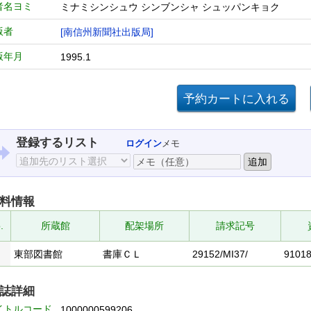
者名ヨミ
ミナミシンシュウ シンブンシャ シュッパンキョク
版者
[南信州新聞社出版局]
版年月
1995.1
登録するリスト
ログイン
メモ
料情報
.
所蔵館
配架場所
請求記号
東部図書館
書庫ＣＬ
29152/MI37/
9101
誌詳細
イトルコード
1000000599206