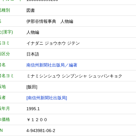
誌種別
図書
名
伊那谷情報事典 人物編
(漢字)
人物編
名ヨミ
イナダニ ジョウホウ ジテン
語区分
日本語
者名
南信州新聞社出版局／編著
者名ヨミ
ミナミシンシュウ シンブンシャ シュッパンキョク
版地
[飯田]
版者
[南信州新聞社出版局]
版年月
1995.1
体価格
￥１２００
BN
4-943981-06-2