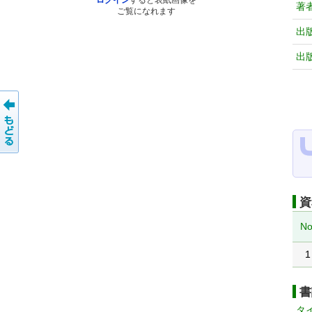
ログイン
すると表紙画像を
著
ご覧になれます
出
出
資
No
1
書
タ