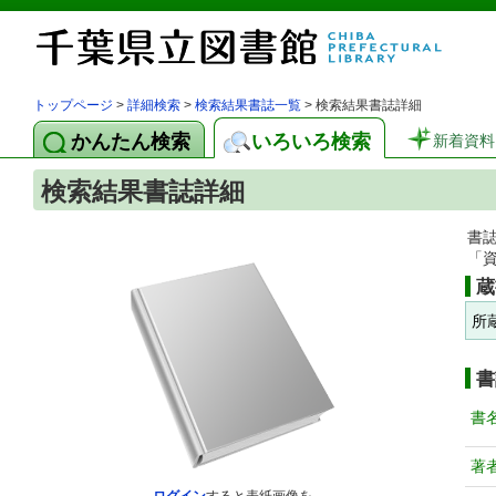
トップページ
>
詳細検索
>
検索結果書誌一覧
> 検索結果書誌詳細
かんたん検索
いろいろ検索
新着資料
検索結果書誌詳細
書
「
蔵
所
書
書
著