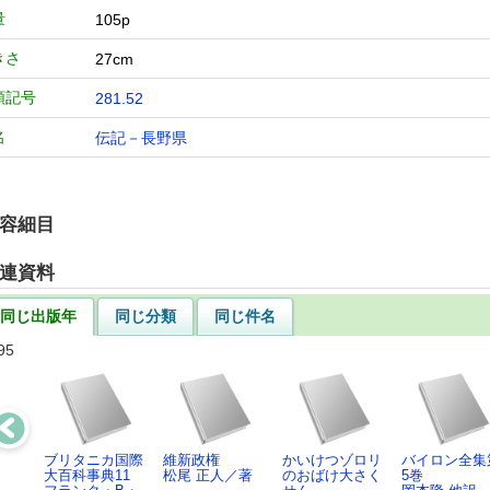
量
105p
きさ
27cm
類記号
281.52
名
伝記－長野県
容細目
連資料
同じ出版年
同じ分類
同じ件名
95
ブリタニカ国際
維新政権
かいけつゾロリ
バイロン全集
大百科事典11
松尾 正人／著
のおばけ大さく
5巻