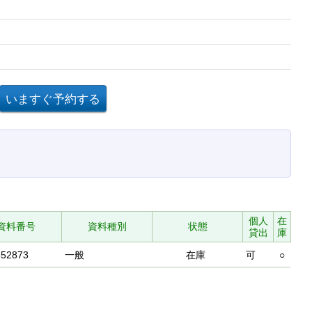
個人
在
資料番号
資料種別
状態
貸出
庫
852873
一般
在庫
可
○