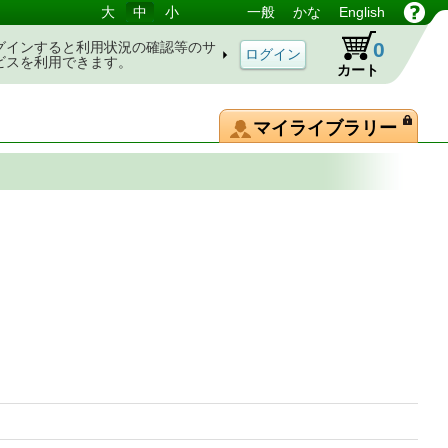
大
中
小
一般
かな
English
0
グインすると利用状況の確認等のサ
ビスを利用できます。
カート
マイライブラリー