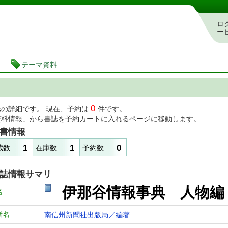
図書館 蔵書検索・予約システム
ロ
ー
テーマ資料
0
誌の詳細です。 現在、予約は
件です。
資料情報」から書誌を予約カートに入れるページに移動します。
書情報
1
1
0
蔵数
在庫数
予約数
誌情報サマリ
伊那谷情報事典 人物編
名
者名
南信州新聞社出版局／編著