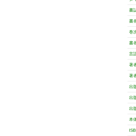
書
書
巻次
書
言
著
著
出
出
出
本
IS