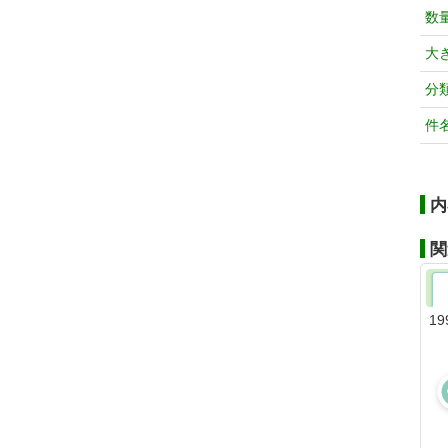
数
大
分
件
内
関
19