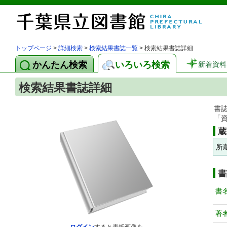
トップページ
>
詳細検索
>
検索結果書誌一覧
> 検索結果書誌詳細
かんたん検索
いろいろ検索
新着資料
検索結果書誌詳細
書
「
蔵
所
書
書
著