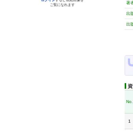
ログイン
すると表紙画像を
著
ご覧になれます
出
出
資
No.
1