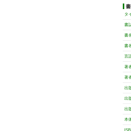
書
タ
書
書
書
言
著
著
出
出
出
本
IS