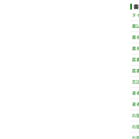
書
タ
書
書
書
叢
叢
言
著
著
出
出
出