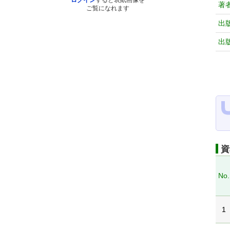
ログイン
すると表紙画像を
著
ご覧になれます
出
出
資
No.
1