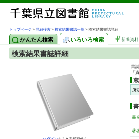
トップページ
>
詳細検索
>
検索結果書誌一覧
> 検索結果書誌詳細
かんたん検索
いろいろ検索
新着資料
検索結果書誌詳細
書
「
蔵
所
書
書
著