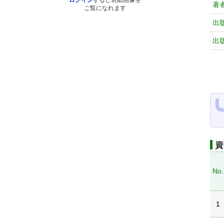
ログイン
すると表紙画像を
著
ご覧になれます
出
出
資
No.
1