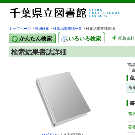
トップページ
>
詳細検索
>
検索結果書誌一覧
> 検索結果書誌詳細
かんたん検索
いろいろ検索
新着資料
検索結果書誌詳細
書
「
蔵
所
書
書
著