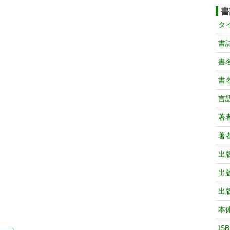
書
タ
書
書
書
言
著
著
出
出
出
本
IS