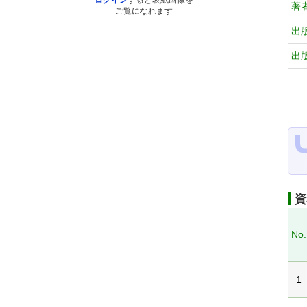
ログイン
すると表紙画像を
著
ご覧になれます
出
出
資
No.
1