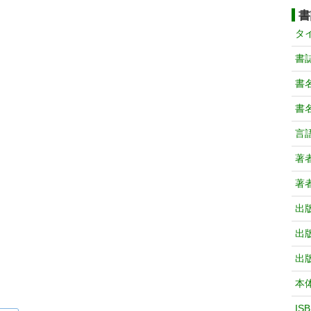
書
タ
書
書
書
言
著
著
出
出
出
本
IS