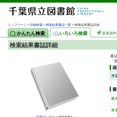
トップページ
>
詳細検索
>
検索結果書誌一覧
> 検索結果書誌詳細
かんたん検索
いろいろ検索
新着資料
検索結果書誌詳細
書
「
蔵
所
書
書
著