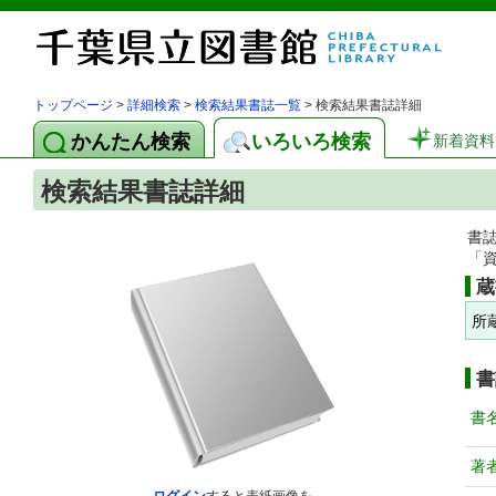
トップページ
>
詳細検索
>
検索結果書誌一覧
> 検索結果書誌詳細
かんたん検索
いろいろ検索
新着資料
検索結果書誌詳細
書
「
蔵
所
書
書
著