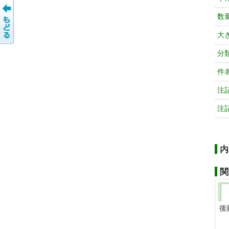
数
大
分
件
注
注
内
関
後