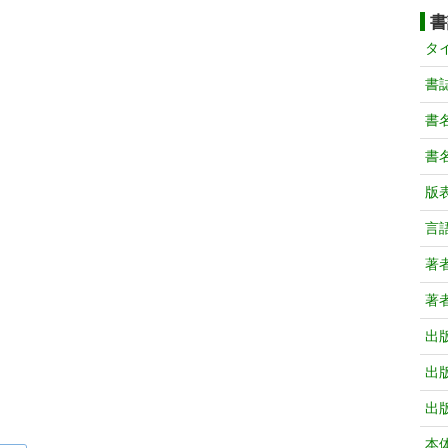
書
タ
書
書
書
版
言
著
著
出
出
出
本