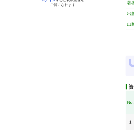
ログイン
すると表紙画像を
著
ご覧になれます
出
出
資
No.
1