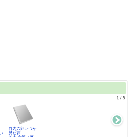
1
/
8
谷内六郎いつか
草薙の剣
国家を考えてみ
失われた近代を
い
見た夢
橋本 治／著
よう
求めて3