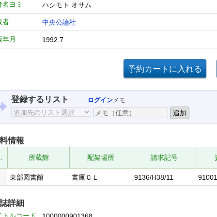
者名ヨミ
ハシモト オサム
版者
中央公論社
版年月
1992.7
登録するリスト
ログイン
メモ
料情報
.
所蔵館
配架場所
請求記号
東部図書館
書庫ＣＬ
9136/H38/11
9100
誌詳細
イトルコード
1000000901368