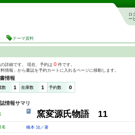
図書館 蔵書検索・予約システム
ロ
ー
テーマ資料
0
誌の詳細です。 現在、予約は
件です。
資料情報」から書誌を予約カートに入れるページに移動します。
書情報
1
1
0
蔵数
在庫数
予約数
誌情報サマリ
窯変源氏物語 11
名
者名
橋本 治／著