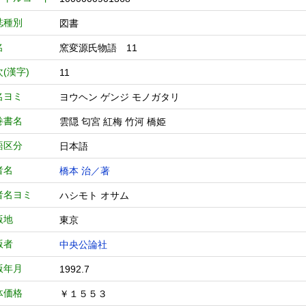
誌種別
図書
名
窯変源氏物語 11
(漢字)
11
名ヨミ
ヨウヘン ゲンジ モノガタリ
巻書名
雲隠 匂宮 紅梅 竹河 橋姫
語区分
日本語
者名
橋本 治／著
者名ヨミ
ハシモト オサム
版地
東京
版者
中央公論社
版年月
1992.7
体価格
￥１５５３