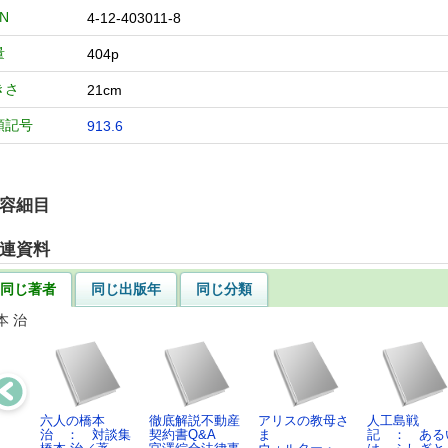
BN
4-12-403011-8
量
404p
きさ
21cm
類記号
913.6
容細目
連資料
同じ著者
同じ出版年
同じ分類
本 治
六人の橋本
徹底解説不動産
アリスの教母さ
人工島戦
治 ： 対談集
契約書Q&A
ま
記 ： ある