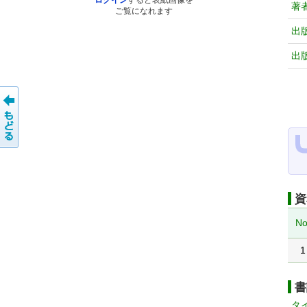
ログイン
すると表紙画像を
著
ご覧になれます
出
出
資
No
1
書
タ