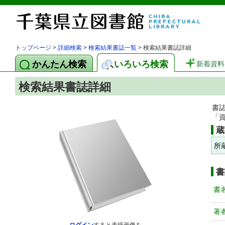
トップページ
>
詳細検索
>
検索結果書誌一覧
> 検索結果書誌詳細
かんたん検索
いろいろ検索
新着資料
検索結果書誌詳細
書
「
蔵
所
書
書
著