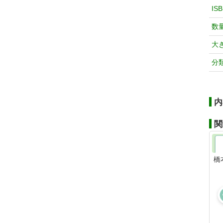
IS
数
大
分
内
関
橋