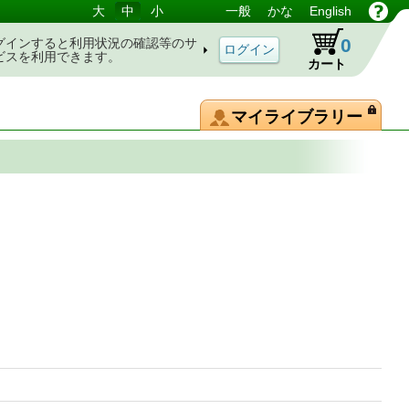
大
中
小
一般
かな
English
0
グインすると利用状況の確認等のサ
ビスを利用できます。
カート
マイライブラリー