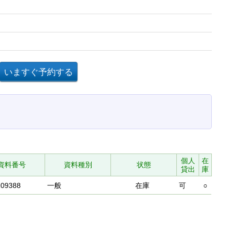
個人
在
資料番号
資料種別
状態
貸出
庫
109388
一般
在庫
可
○