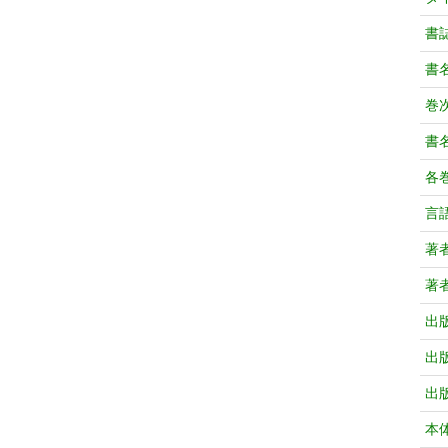
書
書
巻次
書
各
言
著
著
出
出
出
本