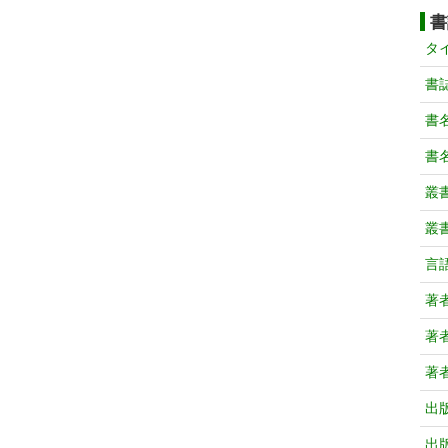
書
タ
書
書
書
叢
叢
言
著
著
著
出
出