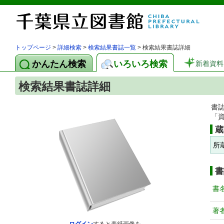
トップページ
>
詳細検索
>
検索結果書誌一覧
> 検索結果書誌詳細
かんたん検索
いろいろ検索
新着資料
検索結果書誌詳細
書
「
蔵
所
書
書
著