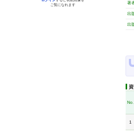
ログイン
すると表紙画像を
著
ご覧になれます
出
出
資
No.
1