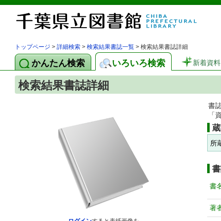
トップページ
>
詳細検索
>
検索結果書誌一覧
> 検索結果書誌詳細
かんたん検索
いろいろ検索
新着資料
検索結果書誌詳細
書
「
蔵
所
書
書
著