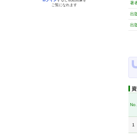
ログイン
すると表紙画像を
著
ご覧になれます
出
出
資
No.
1