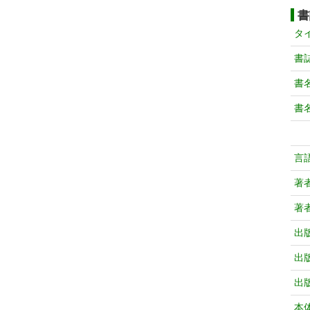
書
タ
書
書
書
言
著
著
出
出
出
本