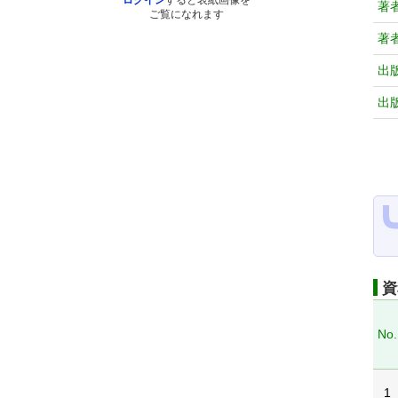
ログイン
すると表紙画像を
著
ご覧になれます
著
出
出
資
No.
1