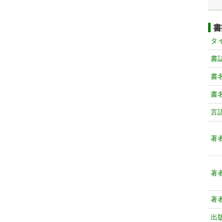
書
タ
書
書
書
言
著
著
著
出