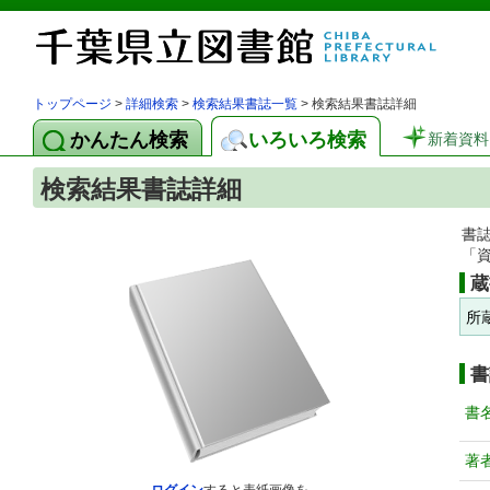
トップページ
>
詳細検索
>
検索結果書誌一覧
> 検索結果書誌詳細
かんたん検索
いろいろ検索
新着資料
検索結果書誌詳細
書
「
蔵
所
書
書
著