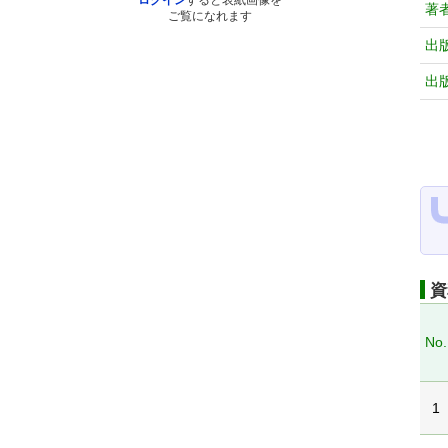
ログイン
すると表紙画像を
著
ご覧になれます
出
出
資
No.
1