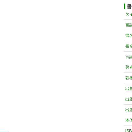
書
タ
書
書
書
言
著
著
出
出
出
本
IS