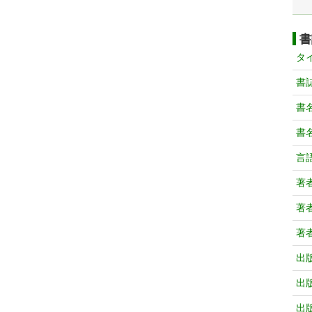
書
タ
書
書
書
言
著
著
著
出
出
出