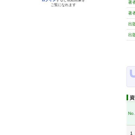
ログイン
すると表紙画像を
著
ご覧になれます
著
出
出
資
No.
1