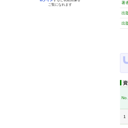
ログイン
すると表紙画像を
著
ご覧になれます
出
出
資
No.
1