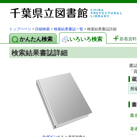
トップページ
>
詳細検索
>
検索結果書誌一覧
> 検索結果書誌詳細
かんたん検索
いろいろ検索
新着資料
検索結果書誌詳細
書
「
蔵
所
書
書
著