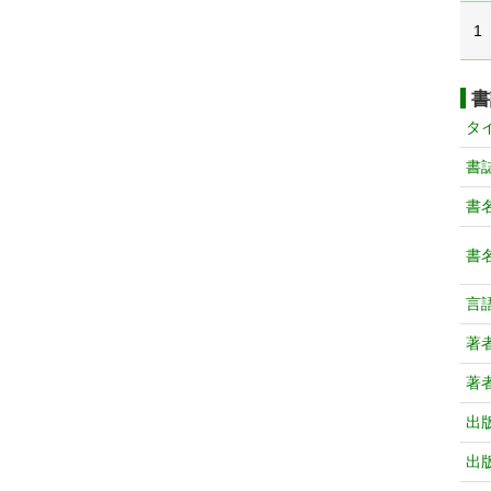
1
書
タ
書
書
書
言
著
著
出
出