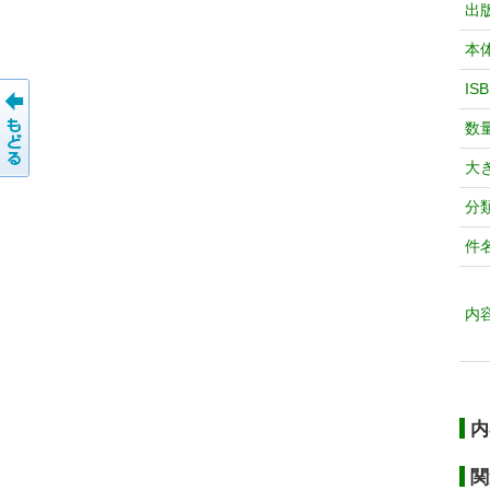
出
本
IS
数
大
分
件
内
内
関