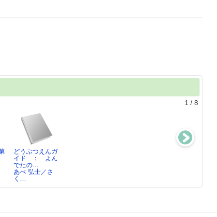
1
/
8
第
どうぶつえんガ
全音歌謡曲大全
日本の名随筆別
百日紅上
イド ： よん
集 ： 前・
巻50
杉浦 日向子／
でたの…
間・後…4
あべ 弘士／さ
浅野 純／編
く…