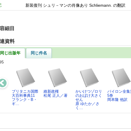
記
新装復刊 シュリ－マンの肖像あり Schliemann. の翻訳
容細目
連資料
同じ出版年
同じ件名
95
ブリタニカ国際
維新政権
かいけつゾロリ
バイロン全集
大百科事典11
松尾 正人／著
のおばけ大さく
5巻
フランク・B・
せん
岡本隆 他訳
ギ…
原 ゆたか／さ
く…