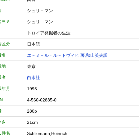
名
シュリ－マン
名ヨミ
シュリ－マン
トロイア発掘者の生涯
語区分
日本語
者名
エ－ミ－ル・ル－トヴィヒ 著,秋山英夫訳
版地
東京
版者
白水社
版年月
1995
BN
4-560-02885-0
量
280p
きさ
21cm
人件名
Schliemann,Heinrich