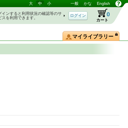
大
中
小
一般
かな
English
0
グインすると利用状況の確認等のサ
ビスを利用できます。
カート
マイライブラリー