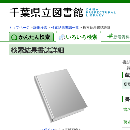
トップページ
>
詳細検索
>
検索結果書誌一覧
> 検索結果書誌詳細
かんたん検索
いろいろ検索
新着資料
検索結果書誌詳細
書
「
蔵
所
書
書
著