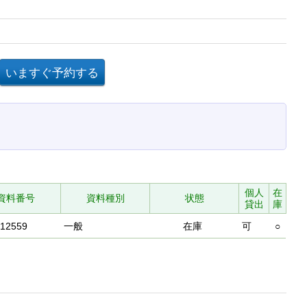
個人
在
資料番号
資料種別
状態
貸出
庫
412559
一般
在庫
可
○