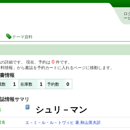
図書館 蔵書検索・予約システム
ロ
ー
テーマ資料
0
誌の詳細です。 現在、予約は
件です。
資料情報」から書誌を予約カートに入れるページに移動します。
書情報
1
1
0
蔵数
在庫数
予約数
誌情報サマリ
シュリ－マン
名
者名
エ－ミ－ル・ル－トヴィヒ 著,秋山英夫訳