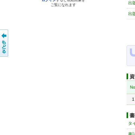
ログイン
すると表紙画像を
出
ご覧になれます
出
資
No
1
書
タ
書