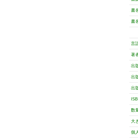
書
書
言
著
出
出
出
IS
数
大
個