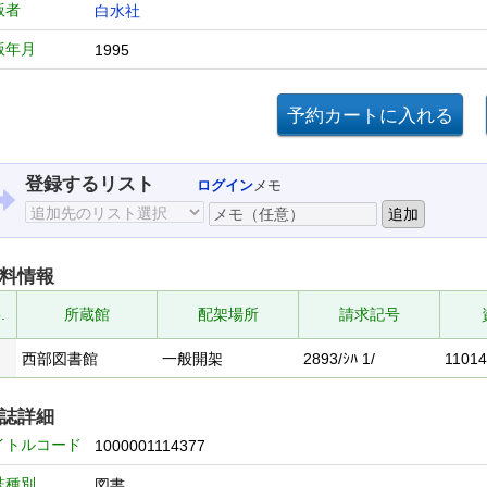
版者
白水社
版年月
1995
登録するリスト
ログイン
メモ
料情報
.
所蔵館
配架場所
請求記号
西部図書館
一般開架
2893/ｼﾊ 1/
1101
誌詳細
イトルコード
1000001114377
誌種別
図書