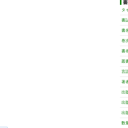
書
タ
書
書
巻次
書
叢
言
著
出
出
出
数