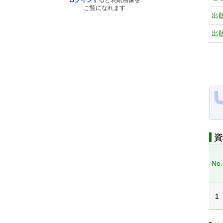
ログイン
すると表紙画像を
ご覧になれます
出
出
資
No.
1