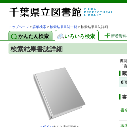
トップページ
>
詳細検索
>
検索結果書誌一覧
> 検索結果書誌詳細
かんたん検索
いろいろ検索
新着資料
検索結果書誌詳細
書
「
蔵
所
書
書
著