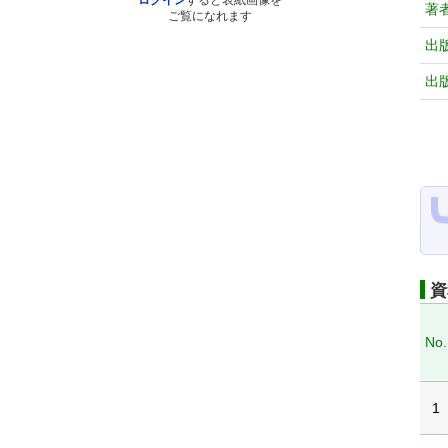
ログイン
すると表紙画像を
著
ご覧になれます
出
出
資
No.
1