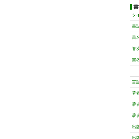
書
タ
書
書
巻次
書
言
著
著
著
出
出