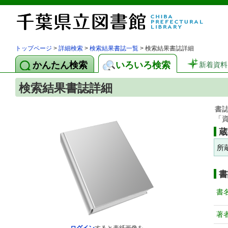
トップページ
>
詳細検索
>
検索結果書誌一覧
> 検索結果書誌詳細
かんたん検索
いろいろ検索
新着資料
検索結果書誌詳細
書
「
蔵
所
書
書
著