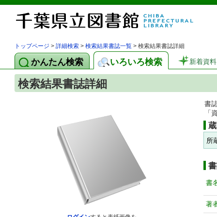
トップページ
>
詳細検索
>
検索結果書誌一覧
> 検索結果書誌詳細
かんたん検索
いろいろ検索
新着資料
検索結果書誌詳細
書
「
蔵
所
書
書
著