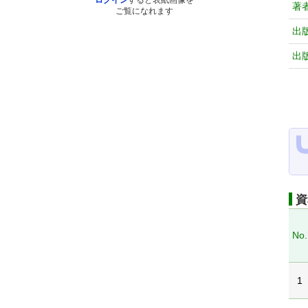
ログイン
すると表紙画像を
著
ご覧になれます
出
出
資
No.
1