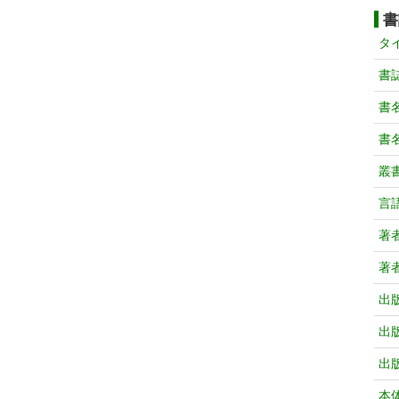
書
タ
書
書
書
叢
言
著
著
出
出
出
本