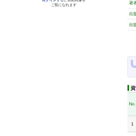
ログイン
すると表紙画像を
著
ご覧になれます
出
出
資
No.
1