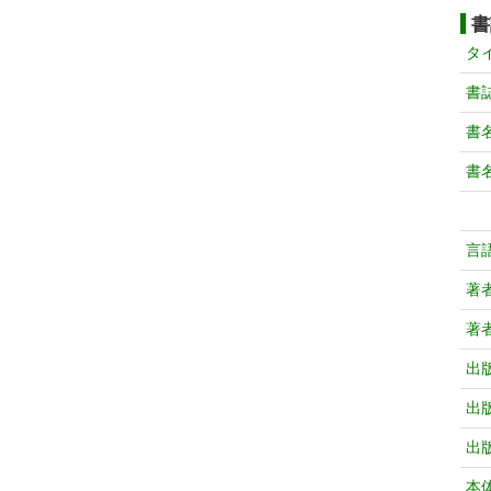
書
タ
書
書
書
言
著
著
出
出
出
本