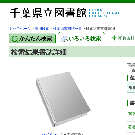
トップページ
>
詳細検索
>
検索結果書誌一覧
> 検索結果書誌詳細
かんたん検索
いろいろ検索
新着資料
検索結果書誌詳細
書
「
蔵
所
書
書
著