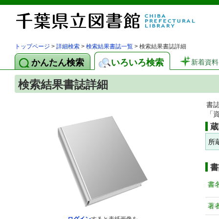
トップページ
>
詳細検索
>
検索結果書誌一覧
> 検索結果書誌詳細
かんたん検索
いろいろ検索
新着資料
検索結果書誌詳細
書
「
蔵
所
書
書
著