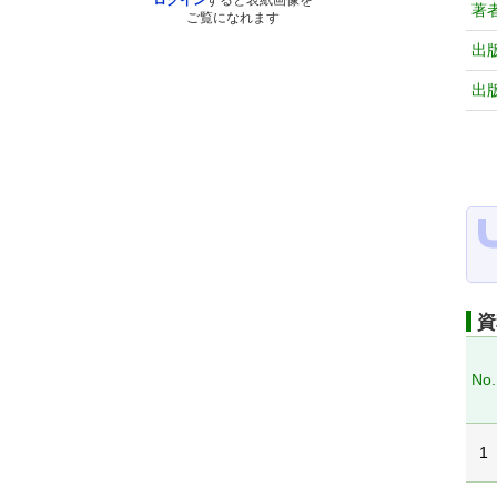
ログイン
すると表紙画像を
著
ご覧になれます
出
出
資
No.
1