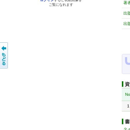
ログイン
すると表紙画像を
著
ご覧になれます
出
出
資
No
1
書
タ