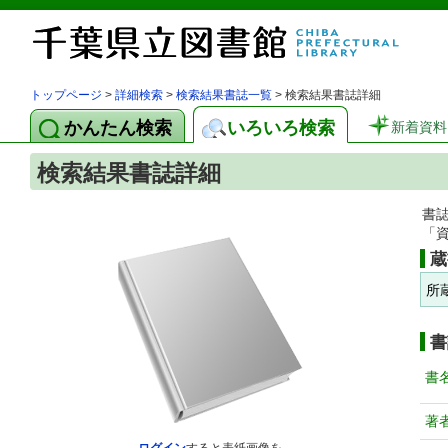
トップページ
>
詳細検索
>
検索結果書誌一覧
> 検索結果書誌詳細
かんたん検索
いろいろ検索
新着資料
検索結果書誌詳細
書
「
蔵
所
書
書
著