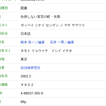
誌種別
図書
名
合併しない宣言の町・矢祭
名ヨミ
ガッペイ シナイ センゲン ノ マチ ヤマツリ
語区分
日本語
者名
根本 良一／編著
石井 一男／編著
者名ヨミ
ネモト リョウイチ イシイ イチオ
版地
東京
版者
自治体研究社
版年月
2002.2
体価格
￥９５２
BN
4-88037-355-9
量
88p