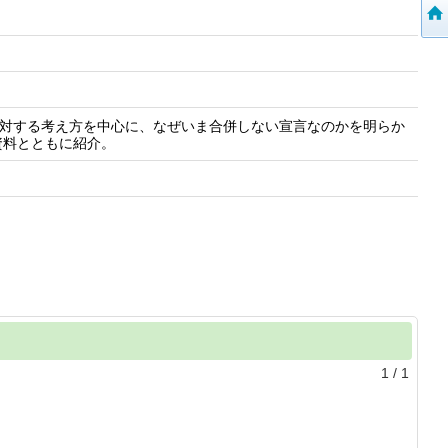
に対する考え方を中心に、なぜいま合併しない宣言なのかを明らか
資料とともに紹介。
1
/
1