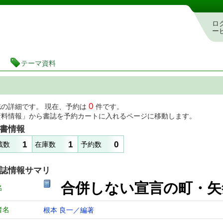
図書館 蔵書検索・予約システム
ロ
ー
テーマ資料
0
誌の詳細です。 現在、予約は
件です。
資料情報」から書誌を予約カートに入れるページに移動します。
書情報
1
1
0
蔵数
在庫数
予約数
誌情報サマリ
合併しない宣言の町・
名
者名
根本 良一／編著