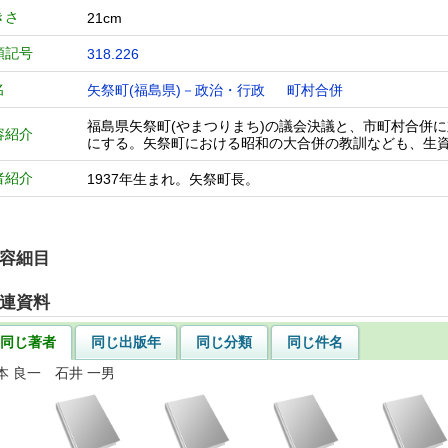
きさ
21cm
類記号
318.226
名
矢祭町(福島県)－政治・行政
町村合併
福島県矢祭町(やまつりまち)の議会決議と、市町村合併
容紹介
にする。矢祭町における昭和の大合併の教訓なども、生
者紹介
1937年生まれ。矢祭町長。
容細目
連資料
同じ著者
同じ出版年
同じ分類
同じ件名
本 良一 石井 一男