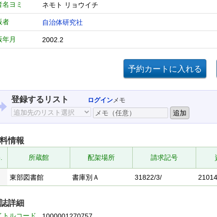
者名ヨミ
ネモト リョウイチ
版者
自治体研究社
版年月
2002.2
登録するリスト
ログイン
メモ
料情報
.
所蔵館
配架場所
請求記号
東部図書館
書庫別Ａ
31822/3/
2101
誌詳細
イトルコード
1000001270757