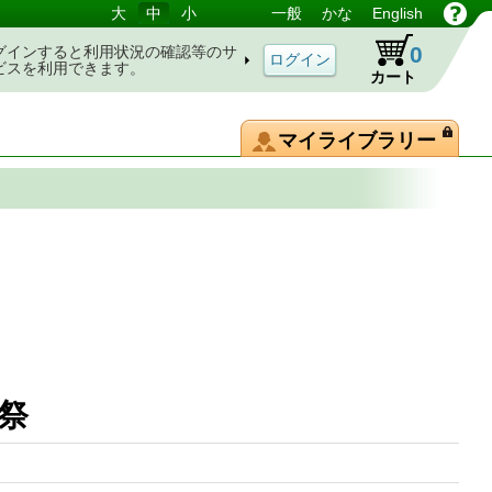
大
中
小
一般
かな
English
0
グインすると利用状況の確認等のサ
ビスを利用できます。
カート
マイライブラリー
矢祭