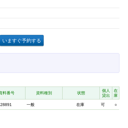
個人
在
資料番号
資料種別
状態
貸出
庫
428891
一般
在庫
可
○