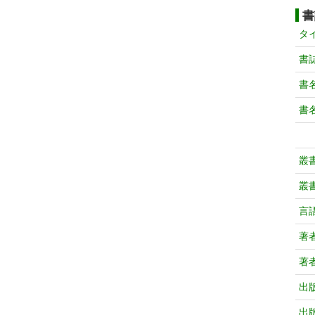
書
タ
書
書
書
叢
叢
言
著
著
出
出