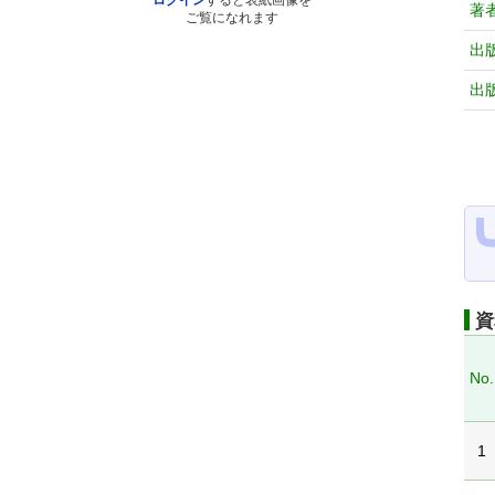
ログイン
すると表紙画像を
著
ご覧になれます
出
出
資
No.
1