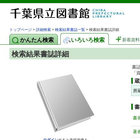
トップページ
>
詳細検索
>
検索結果書誌一覧
> 検索結果書誌詳細
かんたん検索
いろいろ検索
新着資料
検索結果書誌詳細
書
「
蔵
所
書
書
著