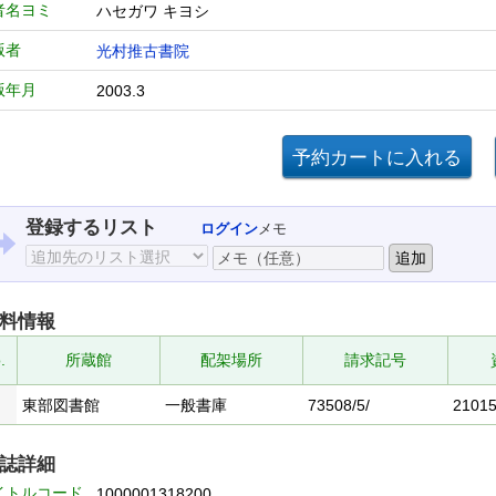
者名ヨミ
ハセガワ キヨシ
版者
光村推古書院
版年月
2003.3
登録するリスト
ログイン
メモ
料情報
.
所蔵館
配架場所
請求記号
東部図書館
一般書庫
73508/5/
2101
誌詳細
イトルコード
1000001318200