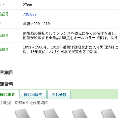
きさ
27cm
類記号
735.087
記
年譜:p209～219
銅版画の巨匠としてフランスを拠点に多くの名作を遺し
容紹介
術館が所蔵する全作品188点をオールカラーで収録。長
1891～1980年。1911年菱橋洋画研究所に入り黒田
者紹介
得、18年渡仏、パリや日本で展覧会等で活躍。
容細目
連資料
同じ著者
同じ出版年
同じ分類
谷川 潔 京都国立近代美術館