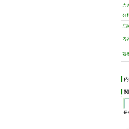
大
分
注
内
著
内
関
長