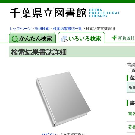
トップページ
>
詳細検索
>
検索結果書誌一覧
> 検索結果書誌詳細
かんたん検索
いろいろ検索
新着資料
検索結果書誌詳細
書
「
蔵
所
書
書
著