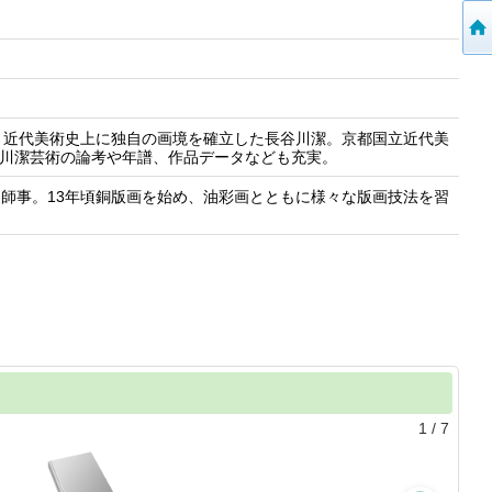
、近代美術史上に独自の画境を確立した長谷川潔。京都国立近代美
谷川潔芸術の論考や年譜、作品データなども充実。
清輝に師事。13年頃銅版画を始め、油彩画とともに様々な版画技法を習
1
/
7