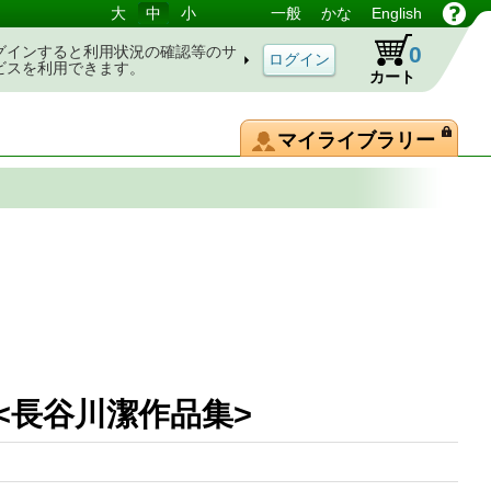
大
中
小
一般
かな
English
0
グインすると利用状況の確認等のサ
ビスを利用できます。
カート
マイライブラリー
<長谷川潔作品集>