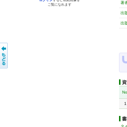
ログイン
すると表紙画像を
著
ご覧になれます
出
出
資
No
1
書
タ