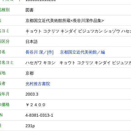
誌種別
図書
名
京都国立近代美術館所蔵<長谷川潔作品集>
名ヨミ
キョウト コクリツ キンダイ ビジュツカン ショゾウ ハセ
語区分
日本語
者名
長谷川 潔／[作]
京都国立近代美術館／編
者名ヨミ
ハセガワ キヨシ キョウト コクリツ キンダイ ビジュツ
版地
京都
版者
光村推古書院
版年月
2003.3
体価格
￥２４００
BN
4-8381-0313-1
量
231p