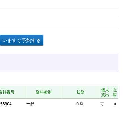
個人
在
資料番号
資料種別
状態
貸出
庫
566904
一般
在庫
可
○