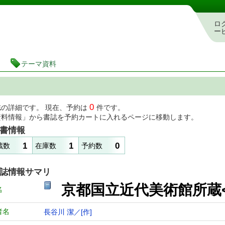
図書館 蔵書検索・予約システム
ロ
ー
テーマ資料
0
誌の詳細です。 現在、予約は
件です。
資料情報」から書誌を予約カートに入れるページに移動します。
書情報
1
1
0
蔵数
在庫数
予約数
誌情報サマリ
京都国立近代美術館所蔵
名
者名
長谷川 潔／[作]