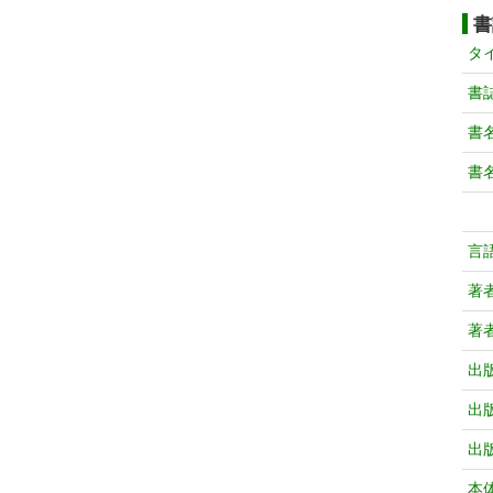
書
タ
書
書
書
言
著
著
出
出
出
本