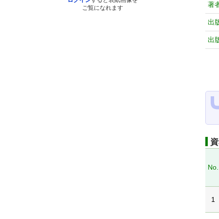
ログイン
すると表紙画像を
著
ご覧になれます
出
出
資
No.
1