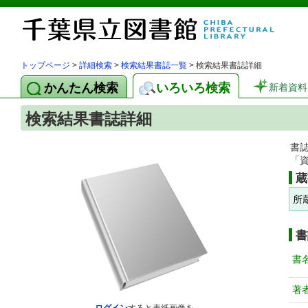
トップページ
>
詳細検索
>
検索結果書誌一覧
> 検索結果書誌詳細
かんたん検索
いろいろ検索
新着資料
検索結果書誌詳細
書
「
蔵
所
書
書
著