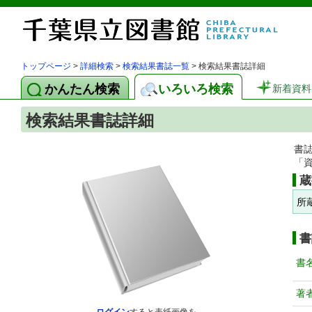
トップページ
>
詳細検索
>
検索結果書誌一覧
> 検索結果書誌詳細
かんたん検索
いろいろ検索
新着資料
検索結果書誌詳細
書
「
蔵
所
書
書
著