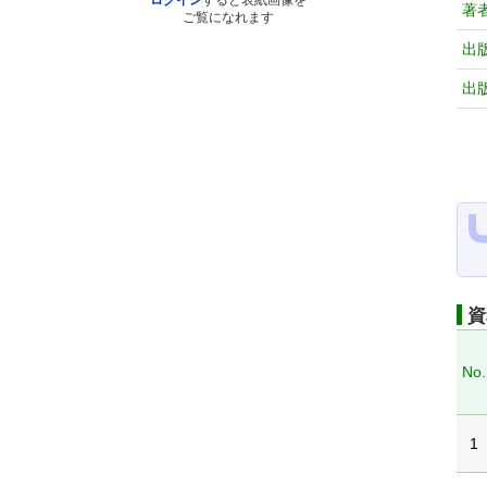
ログイン
すると表紙画像を
著
ご覧になれます
出
出
資
No.
1