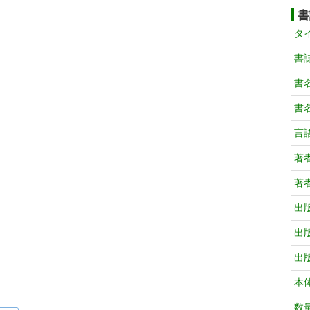
書
タ
書
書
書
言
著
著
出
出
出
本
数