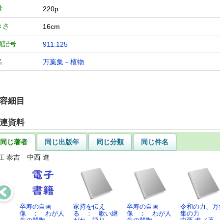
量
220p
きさ
16cm
類記号
911.125
名
万葉集－植物
容細目
連資料
同じ著者
同じ出版年
同じ分類
同じ件名
江 泰吉 中西 進
卒寿の自画
家持を伝え
卒寿の自画
令和の力、万
像 ： わが人
る ： 歌い継
像 ： わが人
集の力