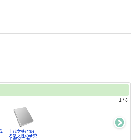
1
/
8
葉
上代文藝に於け
東アジアの
官人大伴家
ことばのこころ
る散文性の研究
知 ： 文化研
持 ： 困難な
中西進