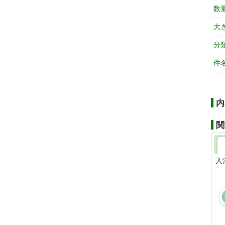
数
大
分
件
内
関
入