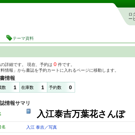
図書館 蔵書検索・予約システム
ロ
ー
テーマ資料
0
誌の詳細です。 現在、予約は
件です。
資料情報」から書誌を予約カートに入れるページに移動します。
書情報
1
1
0
蔵数
在庫数
予約数
誌情報サマリ
入江泰吉万葉花さんぽ
名
者名
入江 泰吉／写真