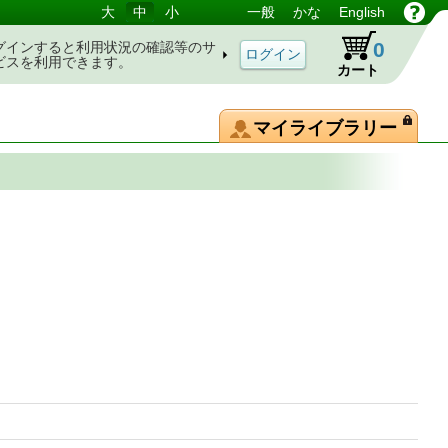
大
中
小
一般
かな
English
0
グインすると利用状況の確認等のサ
ビスを利用できます。
カート
マイライブラリー