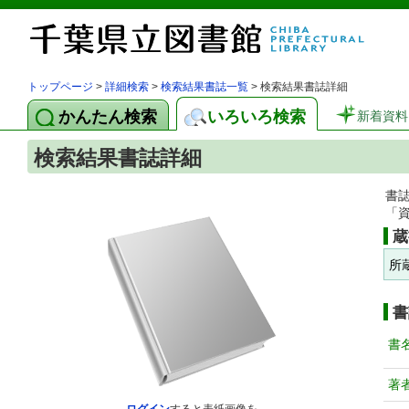
トップページ
>
詳細検索
>
検索結果書誌一覧
> 検索結果書誌詳細
かんたん検索
いろいろ検索
新着資料
検索結果書誌詳細
書
「
蔵
所
書
書
著