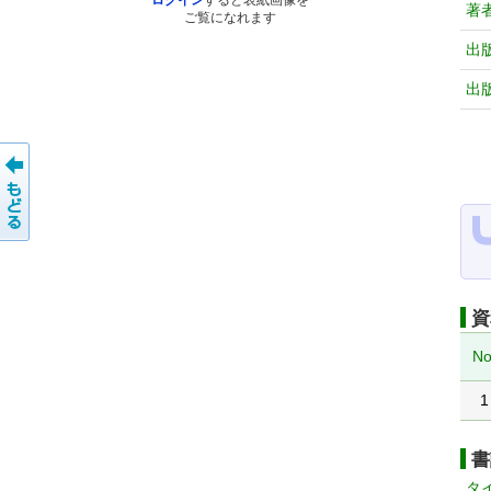
ログイン
すると表紙画像を
著
ご覧になれます
出
出
資
No
1
書
タ