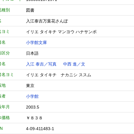
誌種別
図書
名
入江泰吉万葉花さんぽ
名ヨミ
イリエ タイキチ マンヨウ ハナサンポ
書名
小学館文庫
語区分
日本語
者名
入江 泰吉／写真
中西 進／文
者名ヨミ
イリエ タイキチ ナカニシ ススム
版地
東京
版者
小学館
版年月
2003.5
体価格
￥８３８
BN
4-09-411483-1