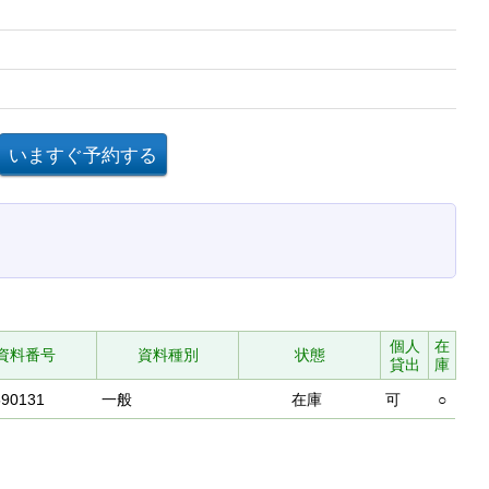
個人
在
資料番号
資料種別
状態
貸出
庫
590131
一般
在庫
可
○