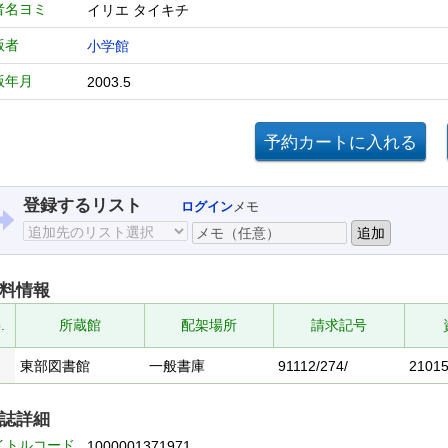
者名ヨミ
イリエ タイキチ
版者
小学館
版年月
2003.5
登録するリスト
ログイン
メモ
料情報
.
所蔵館
配架場所
請求記号
東部図書館
一般書庫
91112/274/
2101
誌詳細
イトルコード
1000001371971