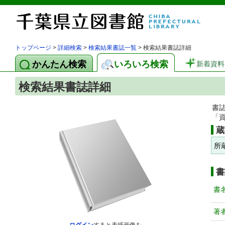
トップページ
>
詳細検索
>
検索結果書誌一覧
> 検索結果書誌詳細
かんたん検索
いろいろ検索
新着資料
検索結果書誌詳細
書
「
蔵
所
書
書
著