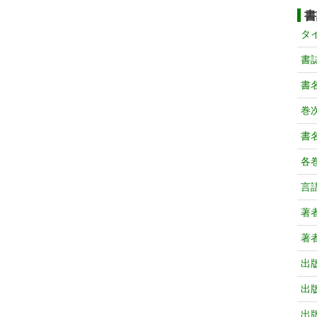
書
タ
書
書
巻次
書
各
言
著
著
出
出
出