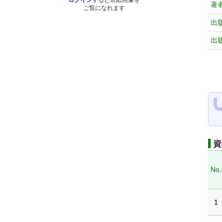
ログイン
すると表紙画像を
著
ご覧になれます
出
出
資
No.
1