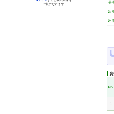
ログイン
すると表紙画像を
著
ご覧になれます
出
出
資
No.
1