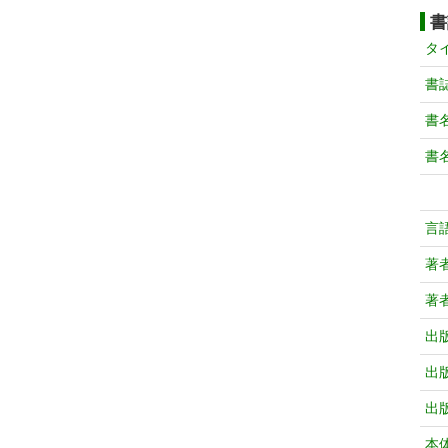
書
タ
書
書
書
言
著
著
出
出
出
本