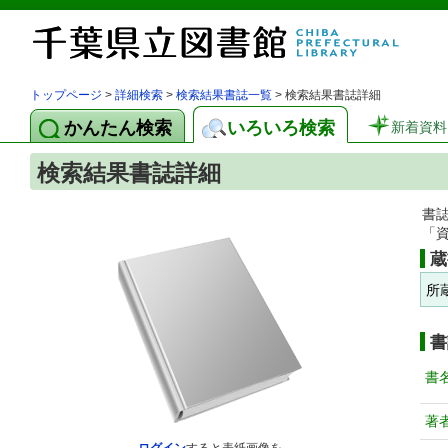
トップページ
>
詳細検索
>
検索結果書誌一覧
> 検索結果書誌詳細
かんたん検索
いろいろ検索
新着資料
検索結果書誌詳細
書
「
蔵
所
書
書
著