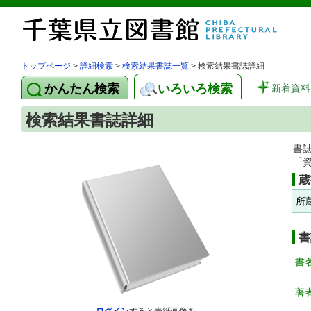
トップページ
>
詳細検索
>
検索結果書誌一覧
> 検索結果書誌詳細
かんたん検索
いろいろ検索
新着資料
検索結果書誌詳細
書
「
蔵
所
書
書
著