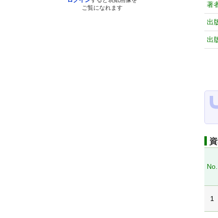
ログイン
すると表紙画像を
著
ご覧になれます
出
出
資
No.
1