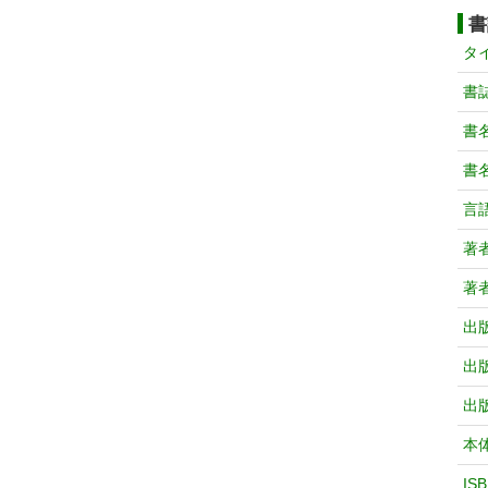
書
タ
書
書
書
言
著
著
出
出
出
本
IS