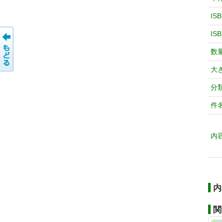
IS
IS
数
大
分
件
内
内
関