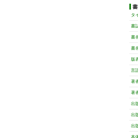
書
タ
書
書
書
版
言
著
著
出
出
出
本