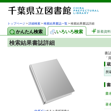
トップページ
>
詳細検索
>
検索結果書誌一覧
> 検索結果書誌詳細
かんたん検索
いろいろ検索
新着資料
検索結果書誌詳細
書
「
蔵
所
書
書
著