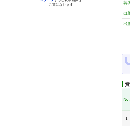
ログイン
すると表紙画像を
著
ご覧になれます
出
出
資
No.
1