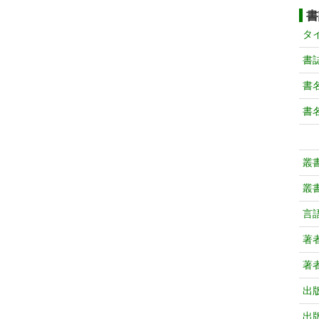
書
タ
書
書
書
叢
叢
言
著
著
出
出