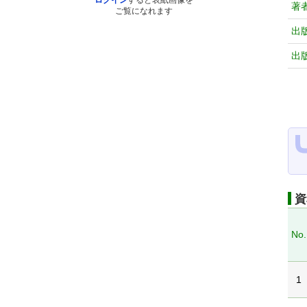
ログイン
すると表紙画像を
著
ご覧になれます
出
出
資
No.
1