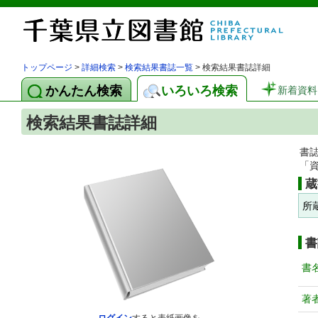
トップページ
>
詳細検索
>
検索結果書誌一覧
> 検索結果書誌詳細
かんたん検索
いろいろ検索
新着資料
検索結果書誌詳細
書
「
蔵
所
書
書
著