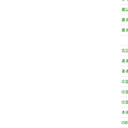
書
書
書
言
著
著
出
出
出
本
IS