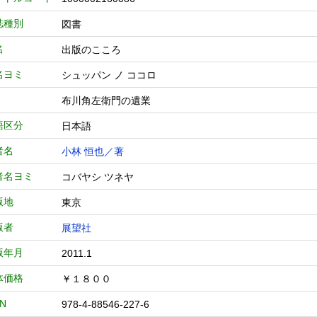
誌種別
図書
名
出版のこころ
名ヨミ
シュッパン ノ ココロ
布川角左衛門の遺業
語区分
日本語
者名
小林 恒也／著
者名ヨミ
コバヤシ ツネヤ
版地
東京
版者
展望社
版年月
2011.1
体価格
￥１８００
BN
978-4-88546-227-6