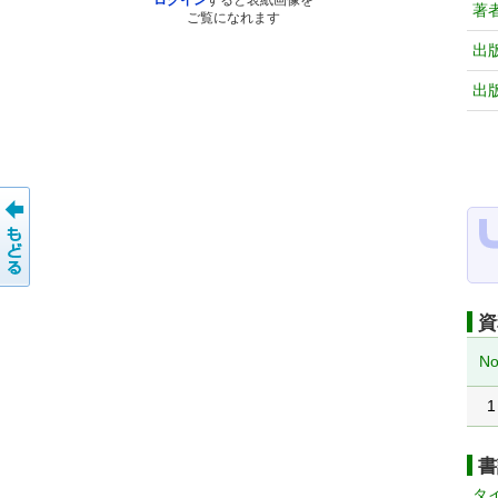
ログイン
すると表紙画像を
著
ご覧になれます
出
出
資
No
1
書
タ