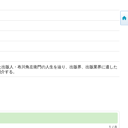
た出版人・布川角左衛門の人生を辿り、出版界、出版業界に遺した
紹介する。
1
/
8