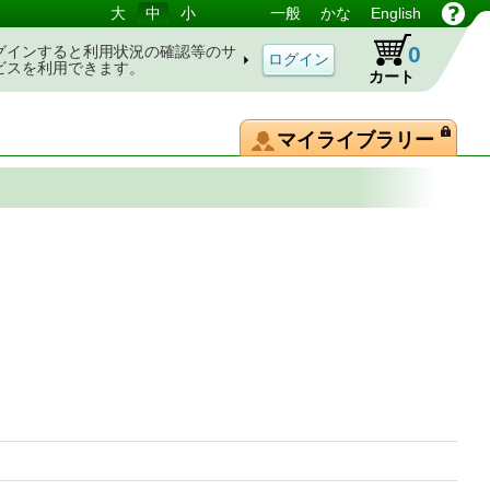
大
中
小
一般
かな
English
0
グインすると利用状況の確認等のサ
ビスを利用できます。
カート
マイライブラリー