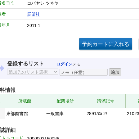
者名ヨミ
コバヤシ ツネヤ
版者
展望社
版年月
2011.1
登録するリスト
ログイン
メモ
料情報
.
所蔵館
配架場所
請求記号
東部図書館
一般書庫
2891/ﾇｶ 2/
2102
誌詳細
イトルコード
1000002160086