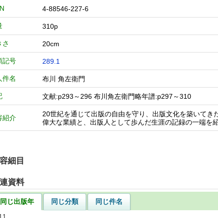
BN
4-88546-227-6
量
310p
きさ
20cm
類記号
289.1
人件名
布川 角左衛門
記
文献:p293～296 布川角左衛門略年譜:p297～310
20世紀を通じて出版の自由を守り、出版文化を築いてき
容紹介
偉大な業績と、出版人として歩んだ生涯の記録の一端を
容細目
連資料
同じ出版年
同じ分類
同じ件名
11