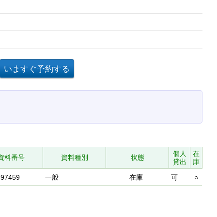
個人
在
資料番号
資料種別
状態
貸出
庫
397459
一般
在庫
可
○