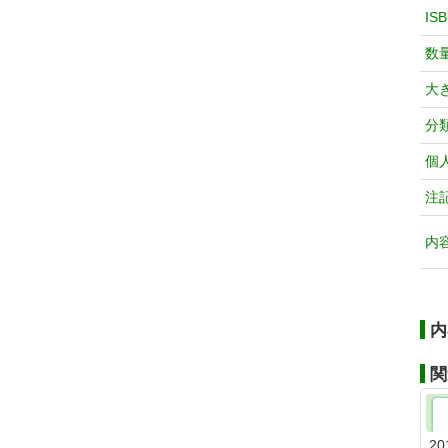
IS
数
大
分
個
注
内
内
関
20