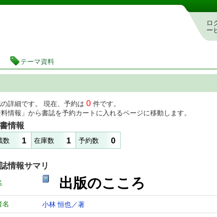
図書館 蔵書検索・予約システム
ロ
ー
テーマ資料
0
誌の詳細です。 現在、予約は
件です。
資料情報」から書誌を予約カートに入れるページに移動します。
書情報
1
1
0
蔵数
在庫数
予約数
誌情報サマリ
出版のこころ
名
者名
小林 恒也／著