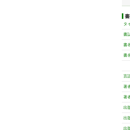
書
タ
書
書
書
言
著
著
出
出
出