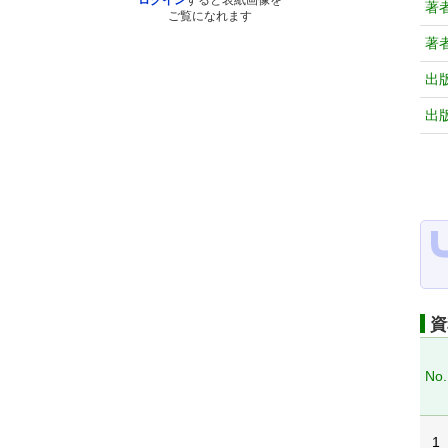
ログイン
すると表紙画像を
著
ご覧になれます
著
出
出
資
No.
1