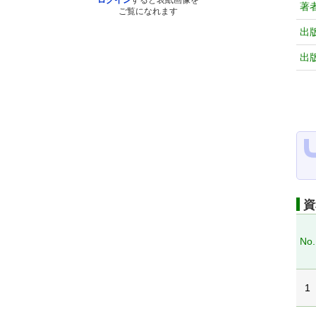
ログイン
すると表紙画像を
著
ご覧になれます
出
出
資
No.
1