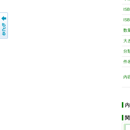
IS
IS
数
大
分
件
内
内
関