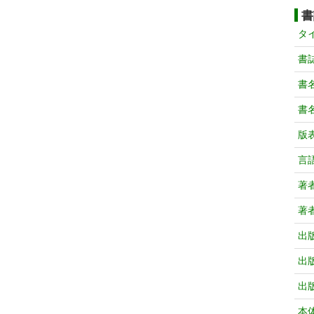
書
タ
書
書
書
版
言
著
著
出
出
出
本