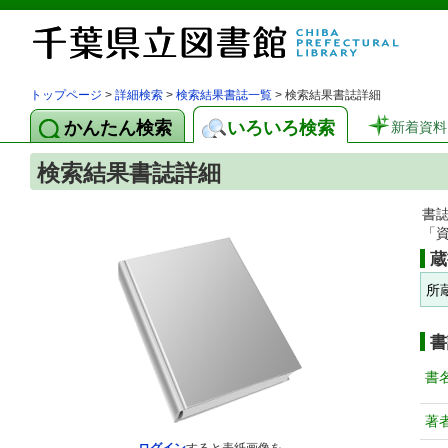
トップページ
>
詳細検索
>
検索結果書誌一覧
> 検索結果書誌詳細
かんたん検索
いろいろ検索
新着資料
検索結果書誌詳細
書
「
蔵
所
書
書
著