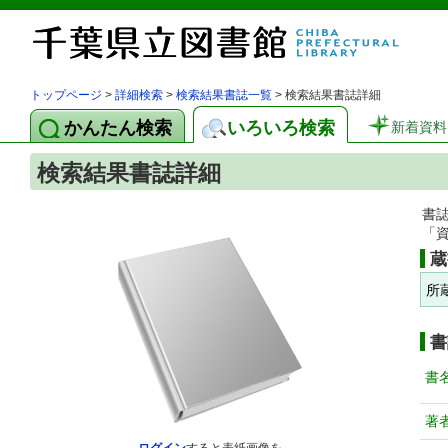
トップページ
>
詳細検索
>
検索結果書誌一覧
> 検索結果書誌詳細
かんたん検索
いろいろ検索
新着資料
検索結果書誌詳細
書
「
蔵
所
書
書
著