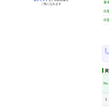
ログイン
すると表紙画像を
著
ご覧になれます
出
出
資
No.
1