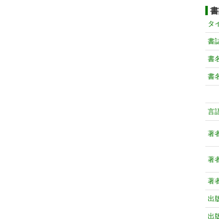
書
タ
書
書
書
言
著
著
著
出
出