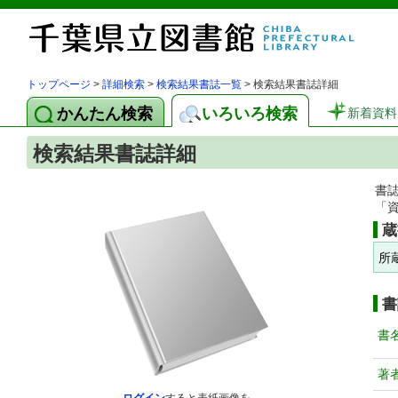
トップページ
>
詳細検索
>
検索結果書誌一覧
> 検索結果書誌詳細
かんたん検索
いろいろ検索
新着資料
検索結果書誌詳細
書
「
蔵
所
書
書
著