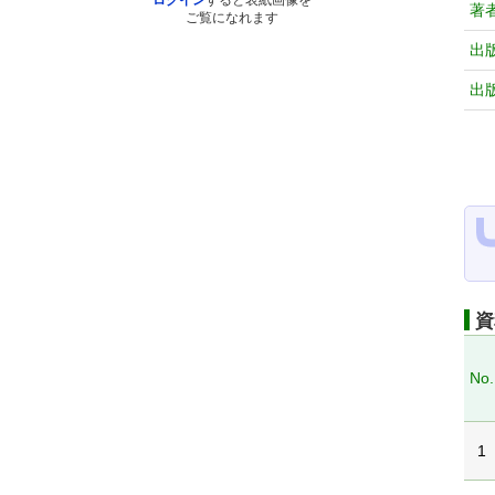
ログイン
すると表紙画像を
著
ご覧になれます
出
出
資
No.
1