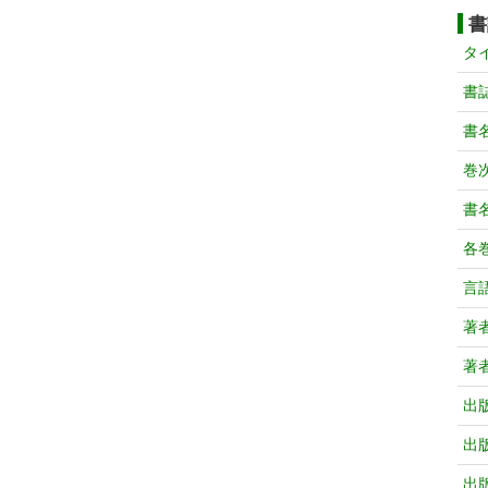
書
タ
書
書
巻次
書
各
言
著
著
出
出
出