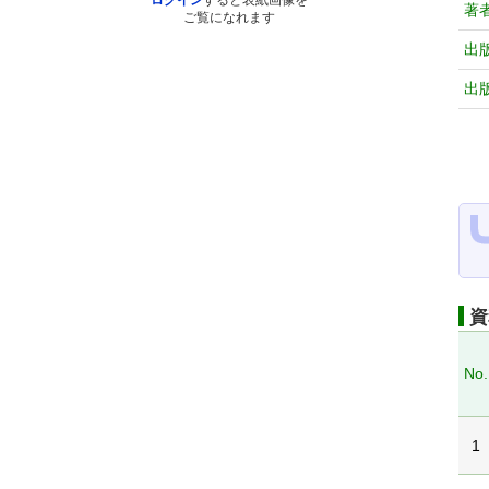
ログイン
すると表紙画像を
著
ご覧になれます
出
出
資
No.
1