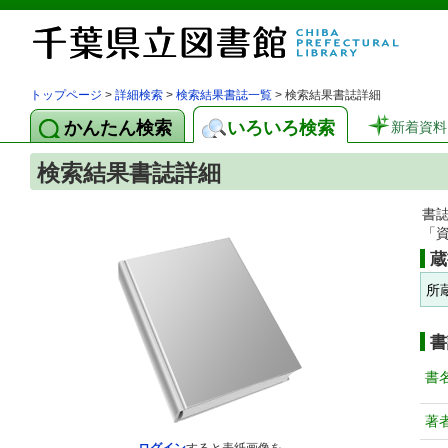
トップページ
>
詳細検索
>
検索結果書誌一覧
> 検索結果書誌詳細
かんたん検索
いろいろ検索
新着資料
検索結果書誌詳細
書
「
蔵
所
書
書
著