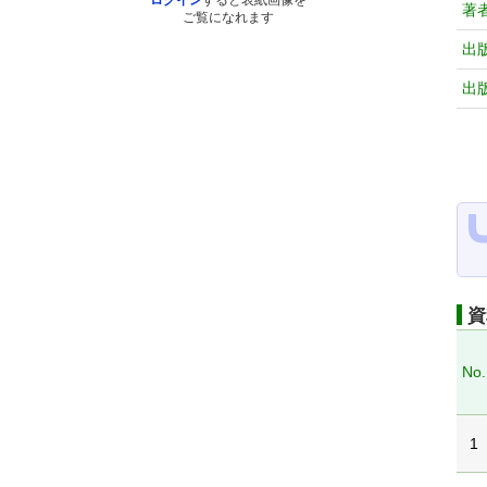
ログイン
すると表紙画像を
著
ご覧になれます
出
出
資
No.
1