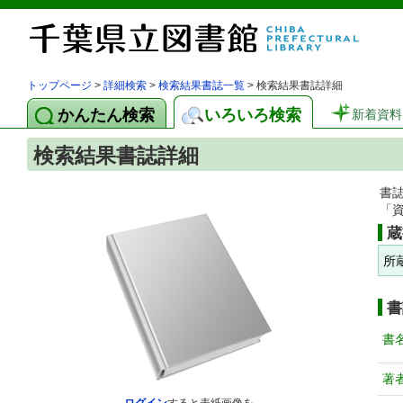
トップページ
>
詳細検索
>
検索結果書誌一覧
> 検索結果書誌詳細
かんたん検索
いろいろ検索
新着資料
検索結果書誌詳細
書
「
蔵
所
書
書
著