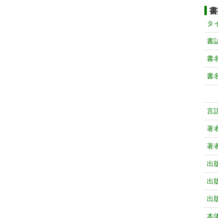
書
タ
書
書
書
言
著
著
出
出
出
本