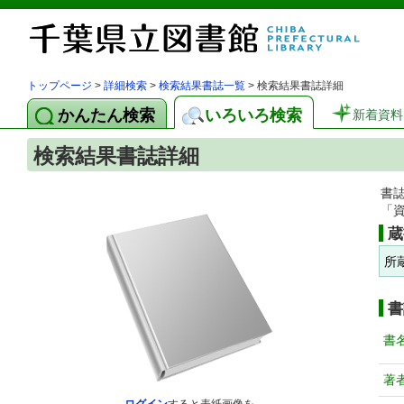
トップページ
>
詳細検索
>
検索結果書誌一覧
> 検索結果書誌詳細
かんたん検索
いろいろ検索
新着資料
検索結果書誌詳細
書
「
蔵
所
書
書
著