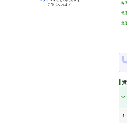
ログイン
すると表紙画像を
著
ご覧になれます
出
出
資
No.
1