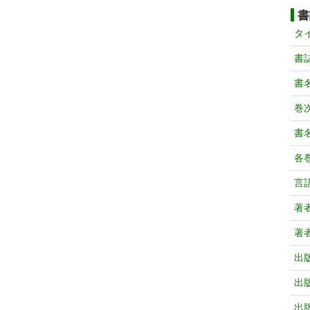
書
タ
書
書
巻次
書
各
言
著
著
出
出
出