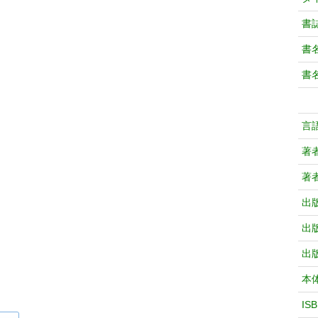
書
書
書
言
著
著
出
出
出
本
IS