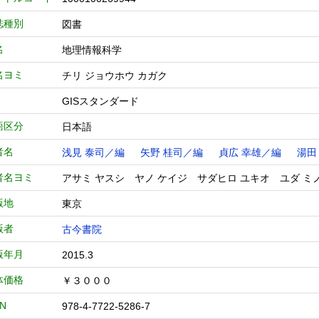
誌種別
図書
名
地理情報科学
名ヨミ
チリ ジョウホウ カガク
GISスタンダード
語区分
日本語
者名
浅見 泰司／編
矢野 桂司／編
貞広 幸雄／編
湯田
者名ヨミ
アサミ ヤスシ ヤノ ケイジ サダヒロ ユキオ ユダ ミ
版地
東京
版者
古今書院
版年月
2015.3
体価格
￥３０００
BN
978-4-7722-5286-7