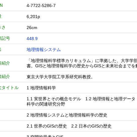
BN
4-7722-5286-7
量
6,201p
きさ
26cm
類記号
448.9
名
地理情報システム
「地理情報科学標準カリキュラム」に準拠した、大学学部生
容紹介
書。GISと地理情報科学の歴史からGISと未来社会まで
者紹介
東京大学大学院工学系研究科教授。
次タイトル
1 地理情報科学
1.1 実世界とその概念モデル 1.2 地理情報と地理データ 
科学の関連研究分野
2 地理情報システムと地理情報科学の歴史
2.1 世界のGISの歴史 2.2 日本のGISの歴史