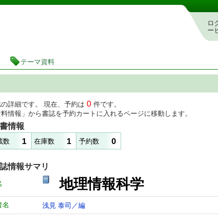
図書館 蔵書検索・予約システム
ロ
ー
テーマ資料
0
誌の詳細です。 現在、予約は
件です。
資料情報」から書誌を予約カートに入れるページに移動します。
書情報
1
1
0
蔵数
在庫数
予約数
誌情報サマリ
地理情報科学
名
者名
浅見 泰司／編