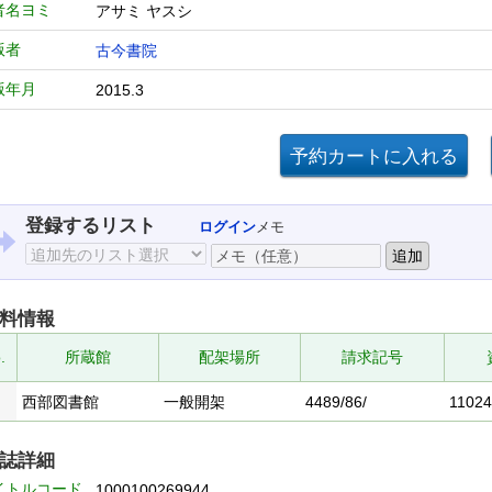
者名ヨミ
アサミ ヤスシ
版者
古今書院
版年月
2015.3
登録するリスト
ログイン
メモ
料情報
.
所蔵館
配架場所
請求記号
西部図書館
一般開架
4489/86/
1102
誌詳細
イトルコード
1000100269944