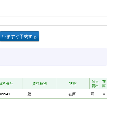
個人
在
資料番号
資料種別
状態
貸出
庫
409941
一般
在庫
可
○