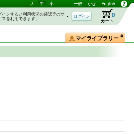
大
中
小
一般
かな
English
0
グインすると利用状況の確認等のサ
ビスを利用できます。
カート
マイライブラリー