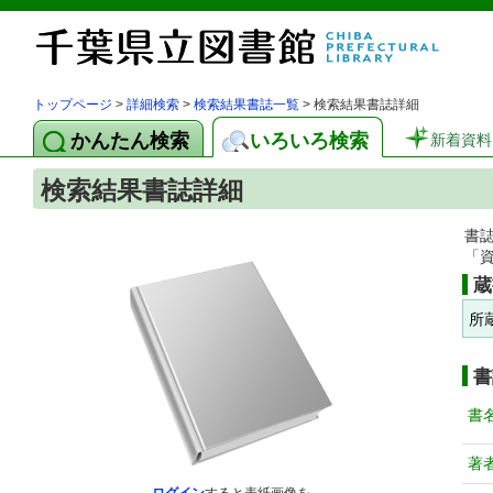
トップページ
>
詳細検索
>
検索結果書誌一覧
> 検索結果書誌詳細
かんたん検索
いろいろ検索
新着資料
検索結果書誌詳細
書
「
蔵
所
書
書
著