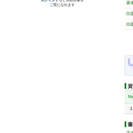
ログイン
すると表紙画像を
著
ご覧になれます
出
出
資
No
1
書
タ