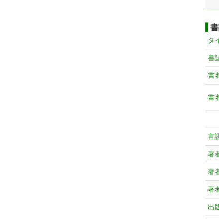
書
タ
書
書
書
言
著
著
著
出