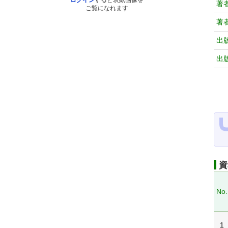
ログイン
すると表紙画像を
著
ご覧になれます
著
出
出
資
No.
1