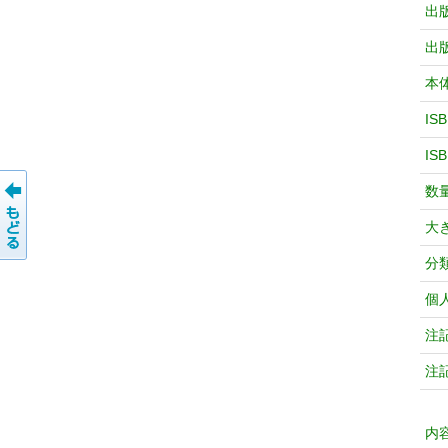
出
出
本
IS
IS
数
大
分
個
注
注
内