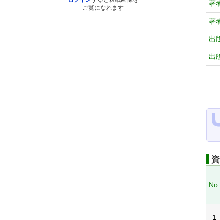
ログイン
すると表紙画像を
著
ご覧になれます
著
出
出
資
No.
1