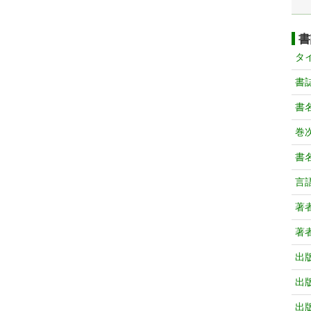
書
タ
書
書
巻次
書
言
著
著
出
出
出