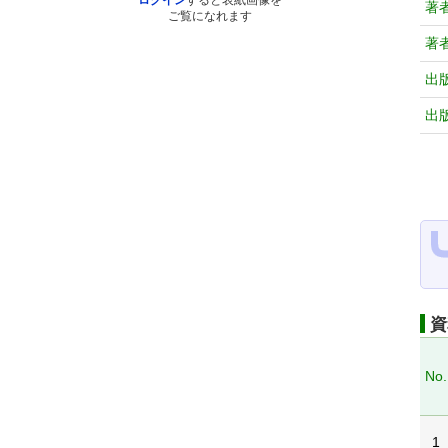
ログイン
すると表紙画像を
著
ご覧になれます
著
出
出
資
No.
1