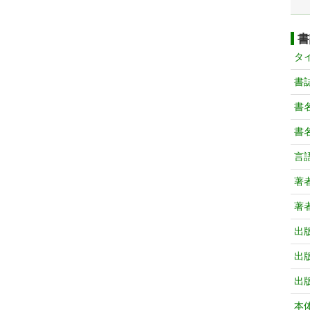
書
タ
書
書
書
言
著
著
出
出
出
本