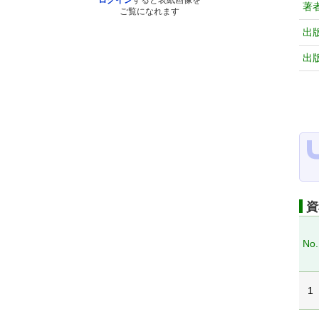
ログイン
すると表紙画像を
著
ご覧になれます
出
出
資
No.
1