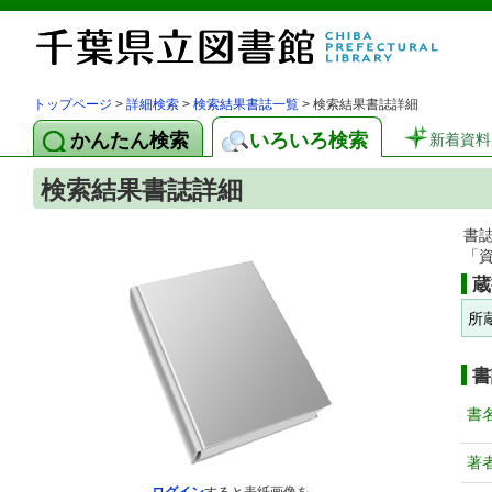
トップページ
>
詳細検索
>
検索結果書誌一覧
> 検索結果書誌詳細
かんたん検索
いろいろ検索
新着資料
検索結果書誌詳細
書
「
蔵
所
書
書
著