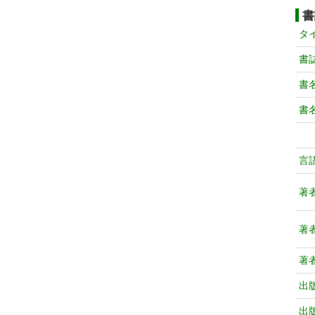
書
タ
書
書
書
言
著
著
著
出
出