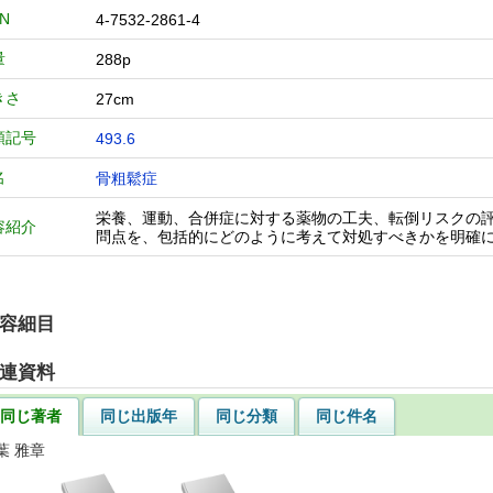
BN
4-7532-2861-4
量
288p
きさ
27cm
類記号
493.6
名
骨粗鬆症
栄養、運動、合併症に対する薬物の工夫、転倒リスクの
容紹介
問点を、包括的にどのように考えて対処すべきかを明確
容細目
連資料
同じ著者
同じ出版年
同じ分類
同じ件名
葉 雅章