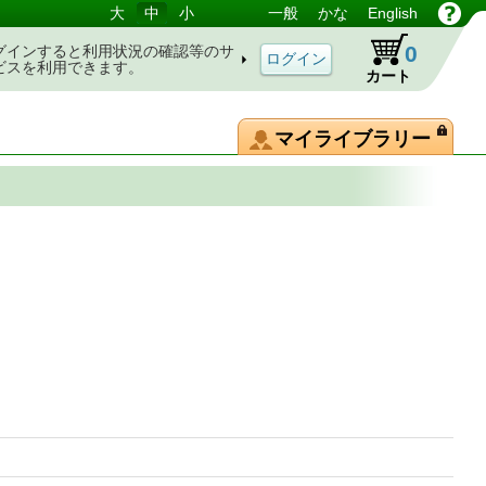
大
中
小
一般
かな
English
0
グインすると利用状況の確認等のサ
ビスを利用できます。
カート
マイライブラリー