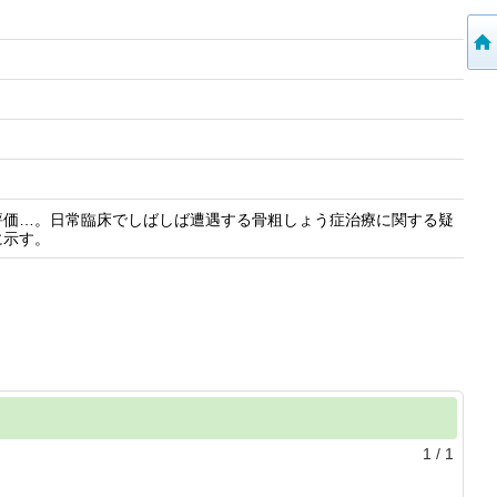
評価…。日常臨床でしばしば遭遇する骨粗しょう症治療に関する疑
に示す。
1
/
1