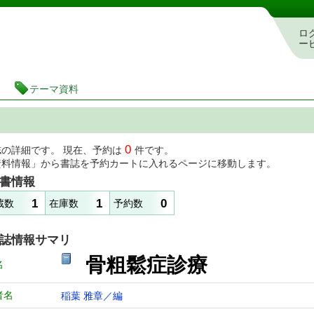
図書館 蔵書検索・予約システム
ロ
ー
テーマ資料
0
誌の詳細です。 現在、予約は
件です。
資料情報」から書誌を予約カートに入れるページに移動します。
書情報
1
1
0
蔵数
在庫数
予約数
誌情報サマリ
骨粗鬆症診療
名
者名
稲葉 雅章／編