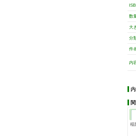
IS
数
大
分
件
内
内
関
稲