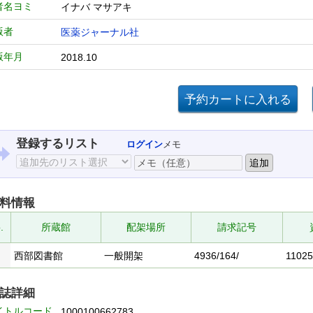
者名ヨミ
イナバ マサアキ
版者
医薬ジャーナル社
版年月
2018.10
登録するリスト
ログイン
メモ
料情報
.
所蔵館
配架場所
請求記号
西部図書館
一般開架
4936/164/
1102
誌詳細
イトルコード
1000100662783