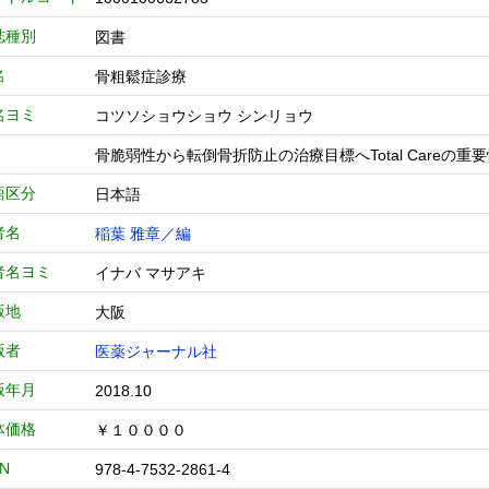
誌種別
図書
名
骨粗鬆症診療
名ヨミ
コツソショウショウ シンリョウ
骨脆弱性から転倒骨折防止の治療目標へTotal Careの重
語区分
日本語
者名
稲葉 雅章／編
者名ヨミ
イナバ マサアキ
版地
大阪
版者
医薬ジャーナル社
版年月
2018.10
体価格
￥１００００
BN
978-4-7532-2861-4