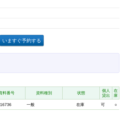
個人
在
資料番号
資料種別
状態
貸出
庫
516736
一般
在庫
可
○