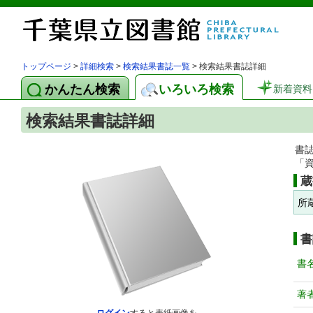
トップページ
>
詳細検索
>
検索結果書誌一覧
> 検索結果書誌詳細
かんたん検索
いろいろ検索
新着資料
検索結果書誌詳細
書
「
蔵
所
書
書
著