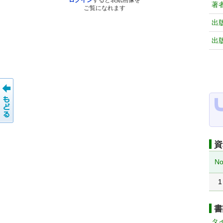
ログイン
すると表紙画像を
著
ご覧になれます
出
出
資
No
1
書
タ