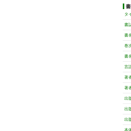
書
タ
書
書
巻次
書
言
著
著
出
出
出
本