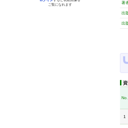
ログイン
すると表紙画像を
著
ご覧になれます
出
出
資
No.
1