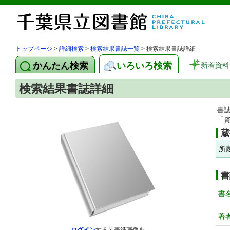
トップページ
>
詳細検索
>
検索結果書誌一覧
> 検索結果書誌詳細
かんたん検索
いろいろ検索
新着資料
検索結果書誌詳細
書
「
蔵
所
書
書
著