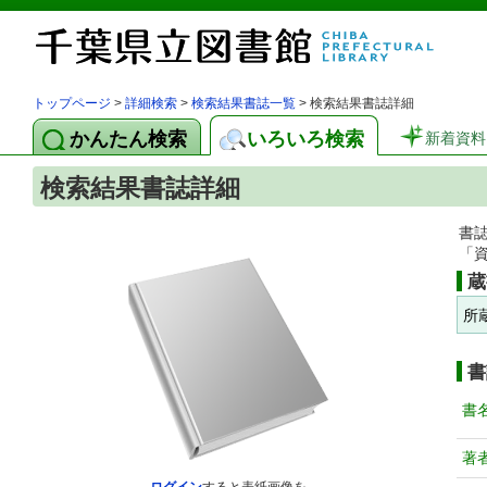
トップページ
>
詳細検索
>
検索結果書誌一覧
> 検索結果書誌詳細
かんたん検索
いろいろ検索
新着資料
検索結果書誌詳細
書
「
蔵
所
書
書
著