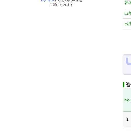
ログイン
すると表紙画像を
著
ご覧になれます
出
出
資
No.
1