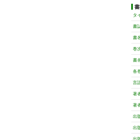
書
タ
書
書
巻次
書
各
言
著
著
出
出
出