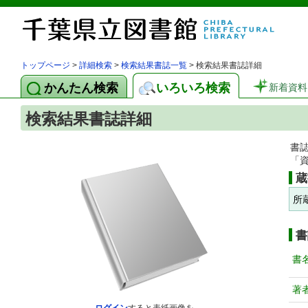
トップページ
>
詳細検索
>
検索結果書誌一覧
> 検索結果書誌詳細
かんたん検索
いろいろ検索
新着資料
検索結果書誌詳細
書
「
蔵
所
書
書
著