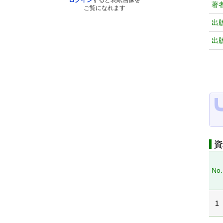
ログイン
すると表紙画像を
著
ご覧になれます
出
出
資
No.
1