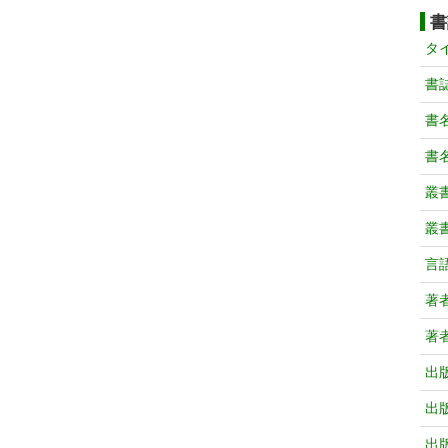
書
タ
書
書
書
叢
叢
言
著
著
出
出
出