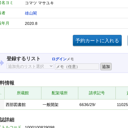
者名ヨミ
コマツ マサユキ
版者
雄山閣
版年月
2020.8
登録するリスト
ログイン
メモ
料情報
.
所蔵館
配架場所
請求記号
西部図書館
一般開架
6636/29/
1102
誌詳細
イトルコード
1000100829098