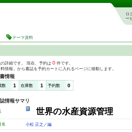
図書館 蔵書検索・予約システム
ロ
ー
テーマ資料
0
誌の詳細です。 現在、予約は
件です。
資料情報」から書誌を予約カートに入れるページに移動します。
書情報
1
1
0
蔵数
在庫数
予約数
誌情報サマリ
世界の水産資源管理
名
者名
小松 正之／編