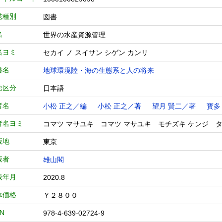
誌種別
図書
名
世界の水産資源管理
名ヨミ
セカイ ノ スイサン シゲン カンリ
書名
地球環境陸・海の生態系と人の将来
語区分
日本語
者名
小松 正之／編
小松 正之／著
望月 賢二／著
寳多
者名ヨミ
コマツ マサユキ コマツ マサユキ モチズキ ケンジ タ
版地
東京
版者
雄山閣
版年月
2020.8
体価格
￥２８００
BN
978-4-639-02724-9