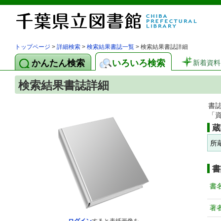
トップページ
>
詳細検索
>
検索結果書誌一覧
> 検索結果書誌詳細
かんたん検索
いろいろ検索
新着資料
検索結果書誌詳細
書
「
蔵
所
書
書
著