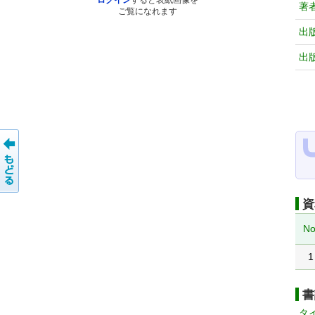
ログイン
すると表紙画像を
著
ご覧になれます
出
出
資
No
1
書
タ