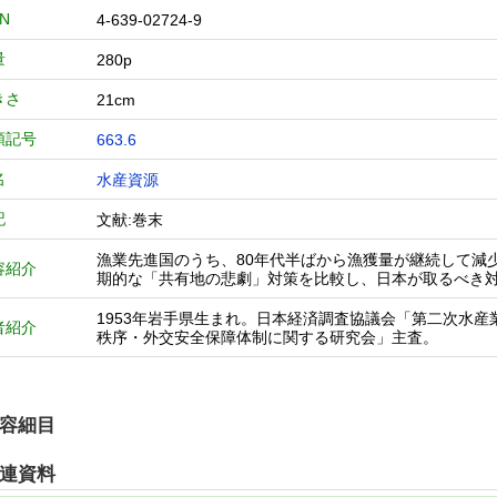
BN
4-639-02724-9
量
280p
きさ
21cm
類記号
663.6
名
水産資源
記
文献:巻末
漁業先進国のうち、80年代半ばから漁獲量が継続して減
容紹介
期的な「共有地の悲劇」対策を比較し、日本が取るべき
1953年岩手県生まれ。日本経済調査協議会「第二次水
者紹介
秩序・外交安全保障体制に関する研究会」主査。
容細目
連資料