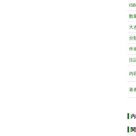
IS
数
大
分
件
注
内
著
内
関