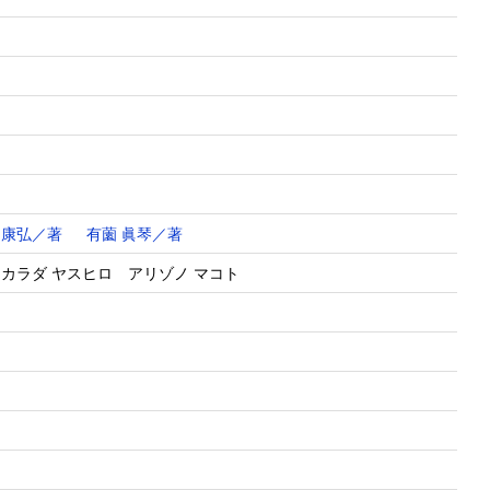
 康弘／著
有薗 眞琴／著
カラダ ヤスヒロ アリゾノ マコト