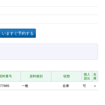
個人
在
資料番号
資料種別
状態
貸出
庫
577885
一般
在庫
可
○