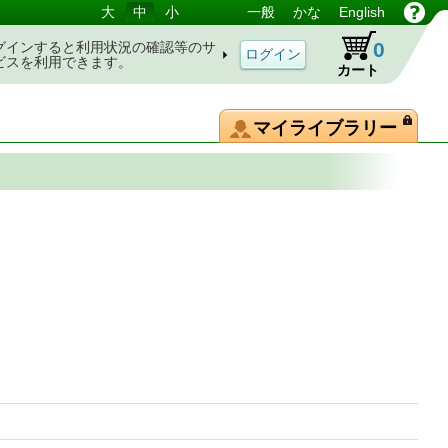
大
中
小
一般
かな
English
0
グインすると利用状況の確認等のサ
ビスを利用できます。
カート
マイライブラリー